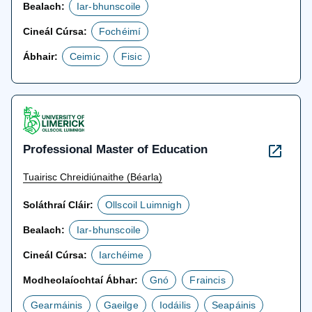
Bealach:
Iar-bhunscoile
Cineál Cúrsa:
Fochéimí
Ábhair:
Ceimic
Fisic
Professional Master of Education
Tuairisc Chreidiúnaithe (Béarla)
Soláthraí Cláir:
Ollscoil Luimnigh
Bealach:
Iar-bhunscoile
Cineál Cúrsa:
Iarchéime
Modheolaíochtaí Ábhar:
Gnó
Fraincis
Gearmáinis
Gaeilge
Iodáilis
Seapáinis