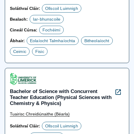
Soláthraí Cláir:
Ollscoil Luimnigh
Bealach:
Iar-bhunscoile
Cineál Cúrsa:
Fochéimí
Ábhair:
Eolaíocht Talmhaíochta
Bitheolaíocht
Ceimic
Fisic
Bachelor of Science with Concurrent
Teacher Education (Physical Sciences with
Chemistry & Physics)
Tuairisc Chreidiúnaithe (Béarla)
Soláthraí Cláir:
Ollscoil Luimnigh