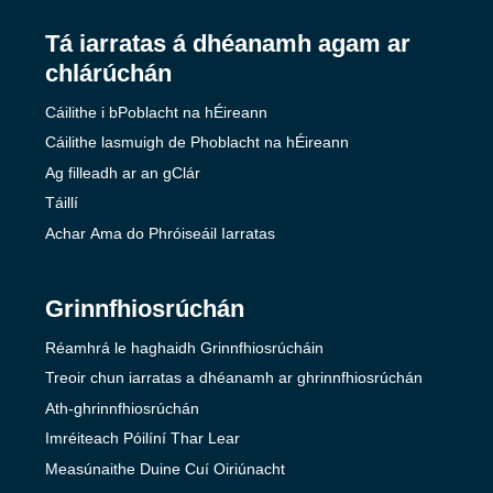
Tá iarratas á dhéanamh agam ar
chlárúchán
Cáilithe i bPoblacht na hÉireann
Cáilithe lasmuigh de Phoblacht na hÉireann
Ag filleadh ar an gClár
Táillí
Achar Ama do Phróiseáil Iarratas
Grinnfhiosrúchán
Réamhrá le haghaidh Grinnfhiosrúcháin
Treoir chun iarratas a dhéanamh ar ghrinnfhiosrúchán
Ath-ghrinnfhiosrúchán
Imréiteach Póilíní Thar Lear
Measúnaithe Duine Cuí Oiriúnacht