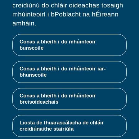
creidiúnú do chláir oideachas tosaigh
mhúinteoirí i bPoblacht na hÉireann
amháin.
Conas a bheith i do mhúinteoir
bunscoile
Conas a bheith i do mhúinteoir iar-
bhunscoile
Conas a bheith i do mhúinteoir
breisoideachais
Liosta de thuarascálacha de chláir
creidiúnaithe stairiúla