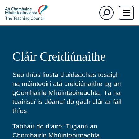
section)
section)
The
Cuardaigh
Teaching
Council
Cláir Creidiúnaithe
Seo thíos liosta d’oideachas tosaigh
na múinteoirí atá creidiúnaithe ag an
gComhairle Mhúinteoireachta. Tá na
tuairiscí is déanaí do gach clár ar fáil
thíos.
Tabhair do d
‘aire: Tugann an
Chomhairle Mhúinteoireachta