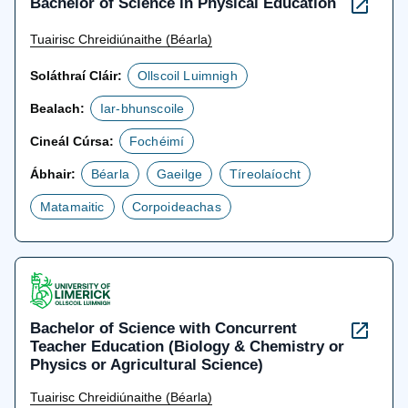
Bachelor of Science in Physical Education
Tuairisc Chreidiúnaithe (Béarla)
Soláthraí Cláir:
Ollscoil Luimnigh
Bealach:
Iar-bhunscoile
Cineál Cúrsa:
Fochéimí
Ábhair:
Béarla
Gaeilge
Tíreolaíocht
Matamaitic
Corpoideachas
Bachelor of Science with Concurrent
Teacher Education (Biology & Chemistry or
Physics or Agricultural Science)
Tuairisc Chreidiúnaithe (Béarla)