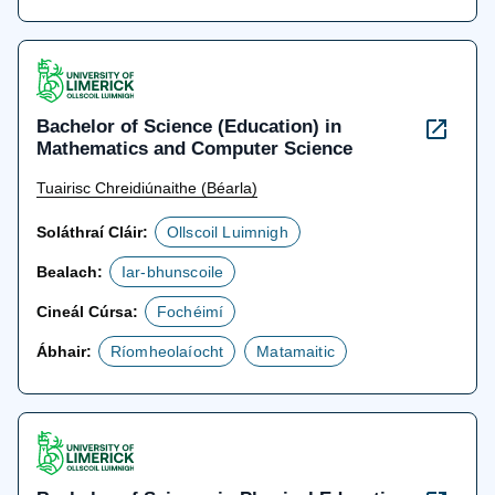
Bachelor of Science (Education) in
Mathematics and Computer Science
Tuairisc Chreidiúnaithe (Béarla)
Soláthraí Cláir:
Ollscoil Luimnigh
Bealach:
Iar-bhunscoile
Cineál Cúrsa:
Fochéimí
Ábhair:
Ríomheolaíocht
Matamaitic