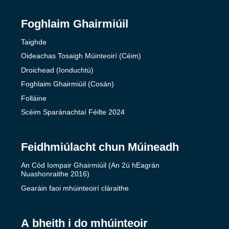
Foghlaim Ghairmiúil
Taighde
Oideachas Tosaigh Múinteoirí (Céim)
Droichead (Ionduchtú)
Foghlaim Ghairmiúil (Cosán)
Folláine
Scéim Sparánachtaí Féilte 2024
Feidhmiúlacht chun Múineadh
An Cód Iompair Ghairmiúil (An 2ú hEagrán
Nuashonraithe 2016)
Gearáin faoi mhúinteoirí cláraithe
A bheith i do mhúinteoir