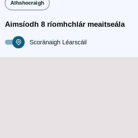
Athshocraigh
Aimsíodh 8 ríomhchlár meaitseála
Scoránaigh Léarscáil