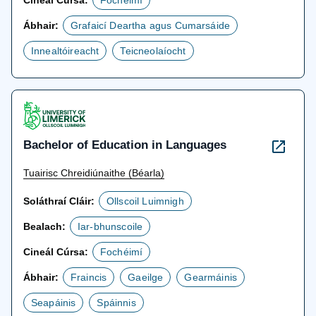
Cineál Cúrsa:
Fochéimí
Ábhair:
Grafaicí Deartha agus Cumarsáide
Innealtóireacht
Teicneolaíocht
Bachelor of Education in Languages
Tuairisc Chreidiúnaithe (Béarla)
Soláthraí Cláir:
Ollscoil Luimnigh
Bealach:
Iar-bhunscoile
Cineál Cúrsa:
Fochéimí
Ábhair:
Fraincis
Gaeilge
Gearmáinis
Seapáinis
Spáinnis