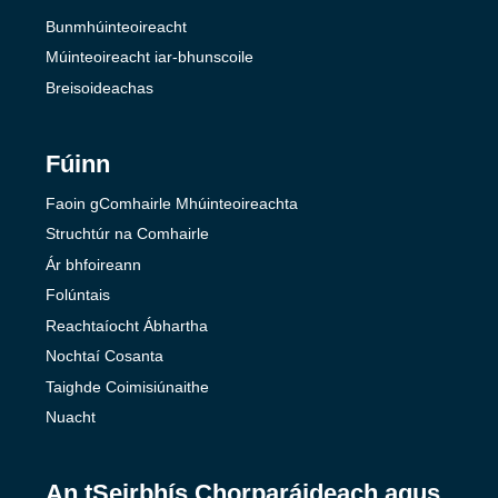
Bunmhúinteoireacht
Múinteoireacht iar-bhunscoile
Breisoideachas
Fúinn
Faoin gComhairle Mhúinteoireachta
Struchtúr na Comhairle
Ár bhfoireann
Folúntais
Reachtaíocht Ábhartha
Nochtaí Cosanta
Taighde Coimisiúnaithe
Nuacht
An tSeirbhís Chorparáideach agus