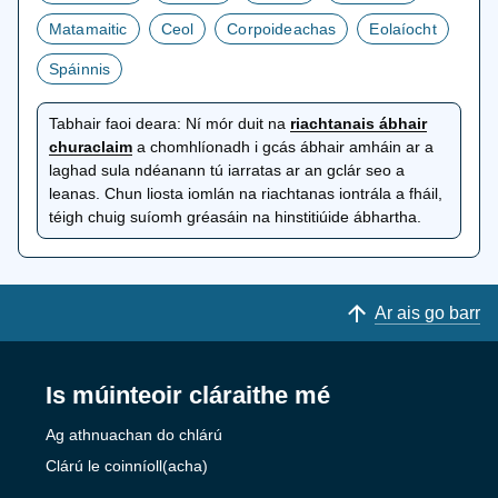
Matamaitic
Ceol
Corpoideachas
Eolaíocht
Spáinnis
Tabhair faoi deara:
Ní mór duit na
riachtanais ábhair
osclaítear
churaclaim
a chomhlíonadh i gcás ábhair amháin ar a
i
laghad sula ndéanann tú iarratas ar an gclár seo a
gcluaisín
leanas. Chun liosta iomlán na riachtanas iontrála a fháil,
nua
téigh chuig suíomh gréasáin na hinstitiúide ábhartha.
Ar ais go barr
Is múinteoir cláraithe mé
Ag athnuachan do chlárú
Clárú le coinníoll(acha)