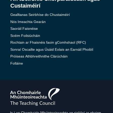
Custaiméirí
Gealltanas Seirbhíse do Chustaiméirí
Nós Imeachta Gearán
Saoráil Faisnéise
Scéim Foilsiúcháin
Rochtain ar Fhaisnéis faoin gComhshaol (RFC)
Sonraí Oscailte agus Úsáid Eolais an Earnáil Phoiblí
Próiseas Athbhreithnithe Clárúcháin
Folláine
The
Teaching
Council
Is í an Chomhairle Mhúinteoireachta an rialálaí ar ghairm