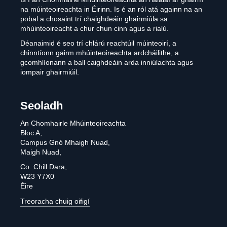
na múinteoireachta in Éirinn. Is é an ról atá againn na an
pobal a chosaint trí chaighdeáin ghairmiúla sa
mhúinteoireacht a chur chun cinn agus a rialú.
Déanaimid é seo trí chlárú reachtúil múinteoirí, a
chinntíonn gairm mhúinteoireachta ardcháilithe, a
gcomhlíonann a ball caighdeáin arda inniúlachta agus
iompair ghairmiúil.
Seoladh
An Chomhairle Mhúinteoireachta
Bloc A,
Campus Gnó Mhaigh Nuad,
Maigh Nuad,
Co. Chill Dara,
W23 Y7X0
Éire
Treoracha chuig oifigí