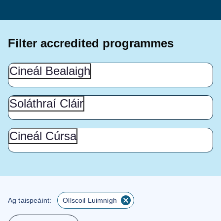
Filter accredited programmes
Cineál
Cineál Bealaigh
Bealaigh
(Show
this
Soláthraí
Soláthraí Cláir
Cláir
section)
(Show
this
Cineál
Cineál Cúrsa
Cúrsa
section)
(Show
this
section)
Ag taispeáint:
Ollscoil Luimnigh