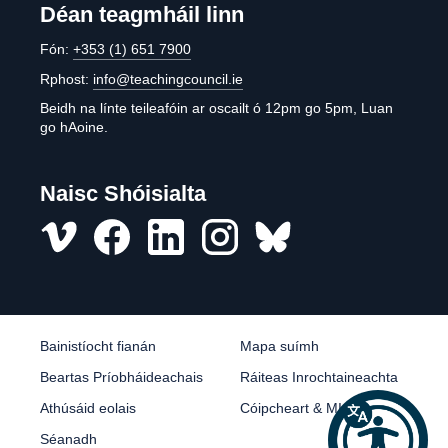
Déan teagmháil linn
Fón:
+353 (1) 651 7900
Rphost:
info@teachingcouncil.ie
Beidh na línte teileafóin ar oscailt ó 12pm go 5pm, Luan
go hAoine.
Naisc Shóisialta
Vimeo
Facebook
LinkedIn
Instagram
misc
Bainistíocht fianán
Mapa suímh
Beartas Príobháideachais
Ráiteas Inrochtaineachta
Athúsáid eolais
Cóipcheart & MI
Séanadh