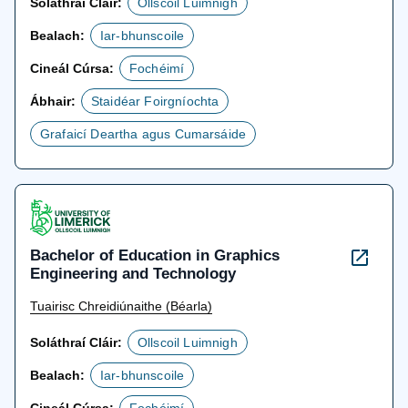
Soláthraí Cláir:
Ollscoil Luimnigh
Bealach:
Iar-bhunscoile
Cineál Cúrsa:
Fochéimí
Ábhair:
Staidéar Foirgníochta
Grafaicí Deartha agus Cumarsáide
Bachelor of Education in Graphics
Engineering and Technology
Tuairisc Chreidiúnaithe (Béarla)
Soláthraí Cláir:
Ollscoil Luimnigh
Bealach:
Iar-bhunscoile