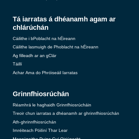
Tá iarratas á dhéanamh agam ar
chlárúchán
Cáilithe i bPoblacht na hÉireann
Cáilithe lasmuigh de Phoblacht na hÉireann
Ag filleadh ar an gClár
Táillí
Achar Ama do Phróiseáil Iarratas
Grinnfhiosrúchán
Réamhrá le haghaidh Grinnfhiosrúcháin
Treoir chun iarratas a dhéanamh ar ghrinnfhiosrúchán
Ath-ghrinnfhiosrúchán
Imréiteach Póilíní Thar Lear
Measúnaithe Duine Cuí Oiriúnacht