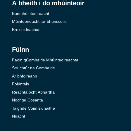
A bheith i do mhúinteoir
Bunmhúinteoireacht
Múinteoireacht iar-bhunscoile
Breisoideachas
Fúinn
Faoin gComhairle Mhúinteoireachta
Struchtúr na Comhairle
Ár bhfoireann
Folúntais
Reachtaíocht Ábhartha
Nochtaí Cosanta
Taighde Coimisiúnaithe
Nuacht