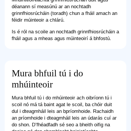
déanann sí measúnú ar an nochtadh
grinnfhiosrúcháin (toradh) chun a fháil amach an
féidir múinteoir a chlárú.
Is é ról na scoile an nochtadh grinnfhiosrúcháin a
fháil agus a mheas agus múinteoirí á bhfostú.
Mura bhfuil tú i do
mhúinteoir
Mura bhfuil tú i do mhúinteoir ach oibríonn tú i
scoil nó má tá baint agat le scoil, ba chóir duit
dul i dteagmháil leis an bpríomhoide. Rachaidh
an príomhoide i dteagmháil leis an údarás cuí ar
do shon. D’fhéadfadh sé seo a bheith oifig na