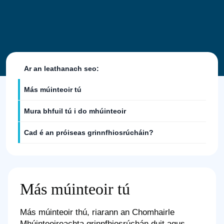
Ar an leathanach seo:
Más múinteoir tú
Mura bhfuil tú i do mhúinteoir
Cad é an próiseas grinnfhiosrúcháin?
Más múinteoir tú
Más múinteoir thú, riarann an Chomhairle
Mhúinteoireachta grinnfhiosrúchán duit agus