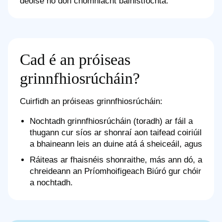
deoise nó don chomhlacht bainistíochta.
Cad é an próiseas
grinnfhiosrúcháin?
Cuirfidh an próiseas grinnfhiosrúcháin:
Nochtadh grinnfhiosrúcháin (toradh) ar fáil a
thugann cur síos ar shonraí aon taifead coiriúil
a bhaineann leis an duine atá á sheiceáil, agus
Ráiteas ar fhaisnéis shonraithe, más ann dó, a
chreideann an Príomhoifigeach Biúró gur chóir
a nochtadh.