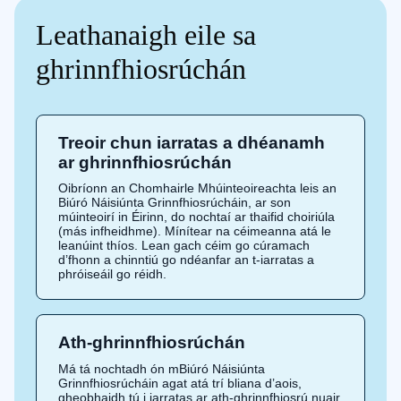
Leathanaigh eile sa
ghrinnfhiosrúchán
Treoir chun iarratas a dhéanamh
ar ghrinnfhiosrúchán
Oibríonn an Chomhairle Mhúinteoireachta leis an
Biúró Náisiúnta Grinnfhiosrúcháin, ar son
múinteoirí in Éirinn, do nochtaí ar thaifid choiriúla
(más infheidhme). Mínítear na céimeanna atá le
leanúint thíos. Lean gach céim go cúramach
d’fhonn a chinntiú go ndéanfar an t-iarratas a
phróiseáil go réidh.
Ath-ghrinnfhiosrúchán
Má tá nochtadh ón mBiúró Náisiúnta
Grinnfhiosrúcháin agat atá trí bliana d’aois,
gheobhaidh tú i iarratas ar ath-ghrinnfhiosrú nuair