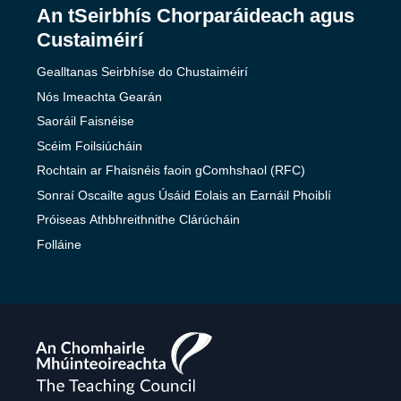
An tSeirbhís Chorparáideach agus
Custaiméirí
Gealltanas Seirbhíse do Chustaiméirí
Nós Imeachta Gearán
Saoráil Faisnéise
Scéim Foilsiúcháin
Rochtain ar Fhaisnéis faoin gComhshaol (RFC)
Sonraí Oscailte agus Úsáid Eolais an Earnáil Phoiblí
Próiseas Athbhreithnithe Clárúcháin
Folláine
The
Teaching
Council