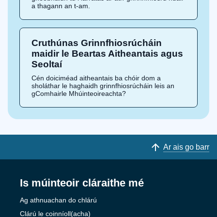
a thagann an t-am.
Cruthúnas Grinnfhiosrúcháin
maidir le Beartas Aitheantais agus
Seoltaí
Cén doiciméad aitheantais ba chóir dom a
sholáthar le haghaidh grinnfhiosrúcháin leis an
gComhairle Mhúinteoireachta?
Ar ais go barr
Is múinteoir cláraithe mé
Ag athnuachan do chlárú
Clárú le coinníoll(acha)