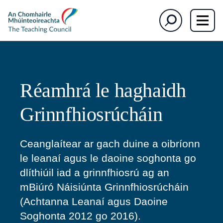
The
Cuardaigh
Teaching
Council
Réamhrá le haghaidh
Grinnfhiosrúcháin
Ceanglaítear ar gach duine a oibríonn
le leanaí agus le daoine soghonta go
dlíthiúil iad a grinnfhiosrú ag an
mBiúró Náisiúnta Grinnfhiosrúcháin
(Achtanna Leanaí agus Daoine
Soghonta 2012 go 2016).