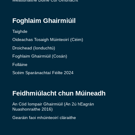
Foghlaim Ghairmiúil
Taighde
Oideachas Tosaigh Múinteoirí (Céim)
Droichead (Ionduchtú)
Foghlaim Ghairmiúil (Cosán)
Folláine
Scéim Sparánachtaí Féilte 2024
Feidhmiúlacht chun Múineadh
An Cód Iompair Ghairmiúil (An 2ú hEagrán
Nuashonraithe 2016)
Gearáin faoi mhúinteoirí cláraithe