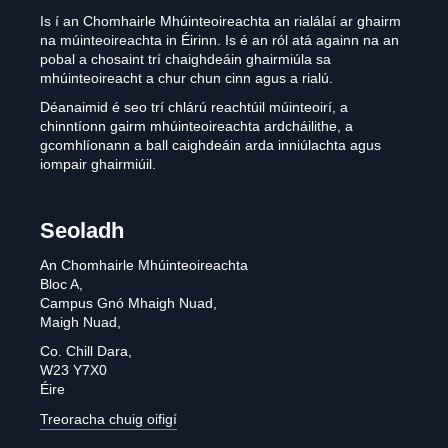
Is í an Chomhairle Mhúinteoireachta an rialálaí ar ghairm
na múinteoireachta in Éirinn. Is é an ról atá againn na an
pobal a chosaint trí chaighdeáin ghairmiúla sa
mhúinteoireacht a chur chun cinn agus a rialú.
Déanaimid é seo trí chlárú reachtúil múinteoirí, a
chinntíonn gairm mhúinteoireachta ardcháilithe, a
gcomhlíonann a ball caighdeáin arda inniúlachta agus
iompair ghairmiúil.
Seoladh
An Chomhairle Mhúinteoireachta
Bloc A,
Campus Gnó Mhaigh Nuad,
Maigh Nuad,
Co. Chill Dara,
W23 Y7X0
Éire
Treoracha chuig oifigí