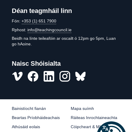
Déan teagmháil linn
Fón:
+353 (1) 651 7900
Rphost:
info@teachingcouncil.ie
Beidh na línte teileafóin ar oscailt ó 12pm go 5pm, Luan
go hAoine.
Naisc Shóisialta
Vimeo
Facebook
LinkedIn
Instagram
misc
Bainistíocht fianán
Mapa suímh
Beartas Príobháideachais
Ráiteas Inrochtaineachta
Athúsáid eolais
Cóipcheart & MI