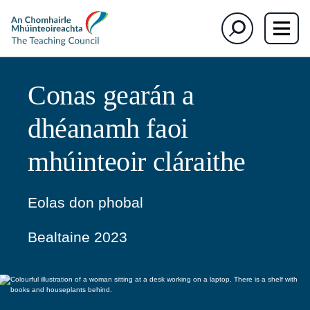
The
Cuardaigh
Teaching
Council
Conas gearán a
dhéanamh faoi
mhúinteoir cláraithe
Eolas don phobal
Bealtaine 2023