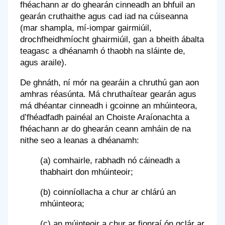
fhéachann ar do ghearán cinneadh an bhfuil an
gearán cruthaithe agus cad iad na cúiseanna
(mar shampla, mí-iompar gairmiúil,
drochfheidhmíocht ghairmiúil, gan a bheith ábalta
teagasc a dhéanamh ó thaobh na sláinte de,
agus araile).
De ghnáth, ní mór na gearáin a chruthú gan aon
amhras réasúnta. Má chruthaítear gearán agus
má dhéantar cinneadh i gcoinne an mhúinteora,
d’fhéadfadh painéal an Choiste Araíonachta a
fhéachann ar do ghearán ceann amháin de na
nithe seo a leanas a dhéanamh:
(a) comhairle, rabhadh nó cáineadh a
thabhairt don mhúinteoir;
(b) coinníollacha a chur ar chlárú an
mhúinteora;
(c) an múinteoir a chur ar fionraí ón gclár ar