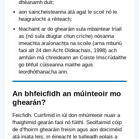
dhéanamh duit;
aon saincheisteanna atá agat le scoil nó le
heagraíocht a réiteach;
féachaint ar do ghearáin sula mbaintear triail
as (nó sula dtugtar chun críche) nósanna
imeachta araíonachta na scoile (arna mbunú
faoi alt 24 den Acht Oideachais, 1998) ach
amháin má chreideann an Coiste Imscrúdaithe
go bhfuil cúiseanna maithe agus
leordhóthanacha ann.
An bhfeicfidh an múinteoir mo
ghearán?
Feicfidh. Cuirfimid in iúl don mhúinteoir nuair a
fhaighimid gearán faoi nó fúithi. Seolfaimid cóip
de d’fhoirm ghearáin freisin agus aon doiciméid
atá iniata leis, in éineacht le tuilleadh eolais a