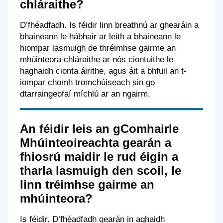
chláraithe?
D’fhéadfadh. Is féidir linn breathnú ar ghearáin a
bhaineann le hábhair ar leith a bhaineann le
hiompar lasmuigh de thréimhse gairme an
mhúinteora chláraithe ar nós ciontuithe le
haghaidh cionta áirithe, agus áit a bhfuil an t-
iompar chomh tromchúiseach sin go
dtarraingeofaí míchlú ar an ngairm.
An féidir leis an gComhairle
Mhúinteoireachta gearán a
fhiosrú maidir le rud éigin a
tharla lasmuigh den scoil, le
linn tréimhse gairme an
mhúinteora?
Is féidir. D’fhéadfadh gearán in aghaidh