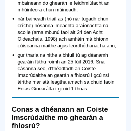
mbaineann do ghearán le feidhmiúlacht an
mhúinteora chun múineadh;
nár baineadh triail as (nó nár tugadh chun
críche) nósanna imeachta araíonachta na
scoile (arna mbunú faoi alt 24 den Acht
Oideachais, 1998) ach amháin má bhíonn
cúiseanna maithe agus leordhóthanacha ann;
gur tharla na nithe a bhfuil tú ag déanamh
gearáin fúthu roimh an 25 Iúil 2016. Sna
cásanna seo, d’fhéadfadh an Coiste
Imscrúdaithe an gearán a fhiosrú i gcúinsí
áirithe mar atá leagtha amach sa chuid faoin
Eolas Ginearálta i gcuid 1 thuas.
Conas a dhéanann an Coiste
Imscrúdaithe mo ghearán a
fhiosrú?