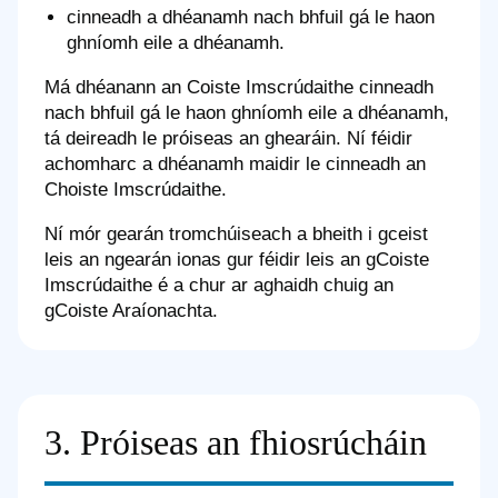
cinneadh a dhéanamh nach bhfuil gá le haon
ghníomh eile a dhéanamh.
Má dhéanann an Coiste Imscrúdaithe cinneadh
nach bhfuil gá le haon ghníomh eile a dhéanamh,
tá deireadh le próiseas an ghearáin. Ní féidir
achomharc a dhéanamh maidir le cinneadh an
Choiste Imscrúdaithe.
Ní mór gearán tromchúiseach a bheith i gceist
leis an ngearán ionas gur féidir leis an gCoiste
Imscrúdaithe é a chur ar aghaidh chuig an
gCoiste Araíonachta.
3. Próiseas an fhiosrúcháin