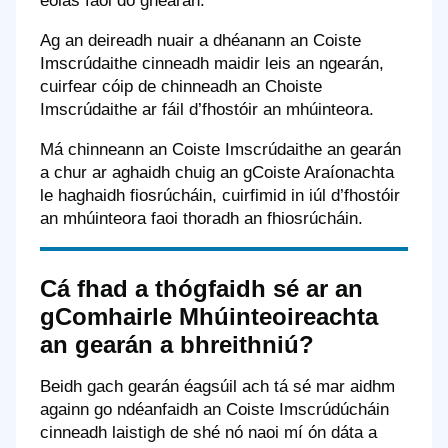
eolas faoi do ghearán.
Ag an deireadh nuair a dhéanann an Coiste
Imscrúdaithe cinneadh maidir leis an ngearán,
cuirfear cóip de chinneadh an Choiste
Imscrúdaithe ar fáil d’fhostóir an mhúinteora.
Má chinneann an Coiste Imscrúdaithe an gearán
a chur ar aghaidh chuig an gCoiste Araíonachta
le haghaidh fiosrúcháin, cuirfimid in iúl d’fhostóir
an mhúinteora faoi thoradh an fhiosrúcháin.
Cá fhad a thógfaidh sé ar an
gComhairle Mhúinteoireachta
an gearán a bhreithniú?
Beidh gach gearán éagsúil ach tá sé mar aidhm
againn go ndéanfaidh an Coiste Imscrúdúcháin
cinneadh laistigh de shé nó naoi mí ón dáta a