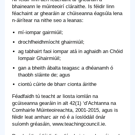
bhaineann le múinteoirí cláraithe. Is féidir linn
féachaint ar ghearáin ar chúiseanna éagsúla lena
n-áirítear na nithe seo a leanas:
mí-iompar gairmiúil;
drochfheidhmíocht ghairmiúil;
ag tabhairt faoi iompar atá in aghaidh an Chóid
Iompair Ghairmiúil;
gan a bheith ábalta teagasc a dhéanamh ó
thaobh sláinte de; agus
ciontú cúirte de bharr cionta áirithe
Féadfaidh tú teacht ar liosta iomlán na
gcúiseanna gearáin in alt 42(1) ‘d’Achtanna na
Comhairle Múinteoireachta, 2001-2015, agus is
féidir leat amharc air nó é a íoslódáil ónár
suíomh gréasáin, www.teachingcouncil.ie.