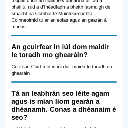
thógáil chun an fhaisnéis ábhartha ar fad a
bhailiú, rud a d’fhéadfadh a bheith lasmuigh de
smacht na Comhairle Múinteoireachta.
Coinneoimid tú ar an eolas agus an gearán á
mheas.
An gcuirfear in iúl dom maidir
le toradh mo ghearáin?
Cuirfear. Cuirfimid in iúl duit maidir le toradh do
ghearáin
Tá an leabhrán seo léite agam
agus is mian liom gearán a
dhéanamh. Conas a dhéanaim é
seo?