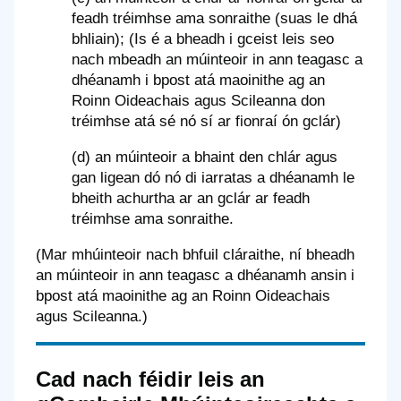
feadh tréimhse ama sonraithe (suas le dhá
bhliain); (Is é a bheadh i gceist leis seo
nach mbeadh an múinteoir in ann teagasc a
dhéanamh i bpost atá maoinithe ag an
Roinn Oideachais agus Scileanna don
tréimhse atá sé nó sí ar fionraí ón gclár)
(d) an múinteoir a bhaint den chlár agus
gan ligean dó nó di iarratas a dhéanamh le
bheith achurtha ar an gclár ar feadh
tréimhse ama sonraithe.
(Mar mhúinteoir nach bhfuil cláraithe, ní bheadh
an múinteoir in ann teagasc a dhéanamh ansin i
bpost atá maoinithe ag an Roinn Oideachais
agus Scileanna.)
Cad nach féidir leis an