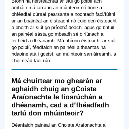
Bíonn na héisteachtaí ar siúl go poiblí ach
amháin má iarrann an múinteoir nó finné a
bhféadfaí cúrsaí pearsanta a nochtadh faoi/fúithi
ar an bpainéal an éisteacht nó cuid den éisteacht
a bheith ar siúl go príobháideach, agus go bhfuil
an painéal sásta go mbeadh sé oiriúnach a
leithéid a dhéanamh. Má bhíonn éisteacht ar siúl
go poiblí, féadfaidh an painéal aitheantas na
ndaoine atá i gceist, an múinteoir san áireamh, a
choimeád faoi rún.
Má chuirtear mo ghearán ar
aghaidh chuig an gCoiste
Araíonachta le fiosrúchán a
dhéanamh, cad a d’fhéadfadh
tarlú don mhúinteoir?
Déanfaidh painéal an Choiste Araíonachta a