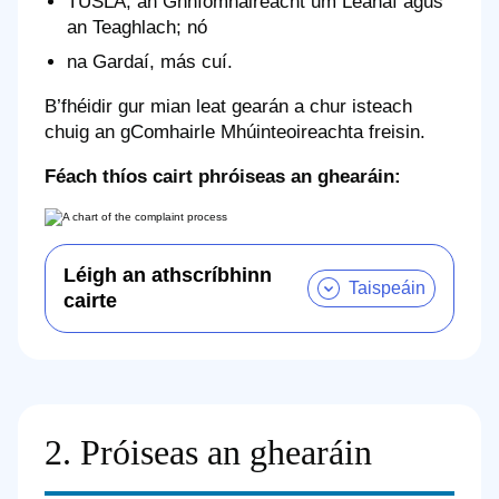
TUSLA, an Ghníomhaireacht um Leanaí agus
an Teaghlach; nó
na Gardaí, más cuí.
B’fhéidir gur mian leat gearán a chur isteach
chuig an gComhairle Mhúinteoireachta freisin.
Féach thíos cairt phróiseas an ghearáin:
Léigh an athscríbhinn
cairte
2. Próiseas an ghearáin