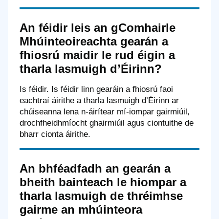
An féidir leis an gComhairle
Mhúinteoireachta gearán a
fhiosrú maidir le rud éigin a
tharla lasmuigh d’Éirinn?
Is féidir. Is féidir linn gearáin a fhiosrú faoi
eachtraí áirithe a tharla lasmuigh d’Éirinn ar
chúiseanna lena n-áirítear mí-iompar gairmiúil,
drochfheidhmíocht ghairmiúil agus ciontuithe de
bharr cionta áirithe.
An bhféadfadh an gearán a
bheith bainteach le hiompar a
tharla lasmuigh de thréimhse
gairme an mhúinteora