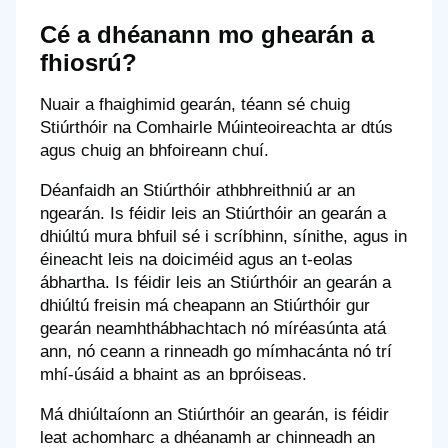
Cé a dhéanann mo ghearán a
fhiosrú?
Nuair a fhaighimid gearán, téann sé chuig
Stiúrthóir na Comhairle Múinteoireachta ar dtús
agus chuig an bhfoireann chuí.
Déanfaidh an Stiúrthóir athbhreithniú ar an
ngearán. Is féidir leis an Stiúrthóir an gearán a
dhiúltú mura bhfuil sé i scríbhinn, sínithe, agus in
éineacht leis na doiciméid agus an t-eolas
ábhartha. Is féidir leis an Stiúrthóir an gearán a
dhiúltú freisin má cheapann an Stiúrthóir gur
gearán neamhthábhachtach nó míréasúnta atá
ann, nó ceann a rinneadh go mímhacánta nó trí
mhí-úsáid a bhaint as an bpróiseas.
Má dhiúltaíonn an Stiúrthóir an gearán, is féidir
leat achomharc a dhéanamh ar chinneadh an