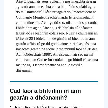
Aire Oideachais agus Scileanna nós imeachta gearán
agus nósanna imeachta eile a bhunú do scoláirí agus
do thuismitheoirí. Déantar tagairt dó i reachtaíocht na
Comhairle Múinteoireachta maidir le feidhmiúlacht
chun múineadh. Ach, go dtí seo, níl an t-alt seo curtha
i bhfeidhm ag an Aire agus dá bhrí sin ní dhéantar
tagairt dó sa leabhrán eolais seo. Nuair a chuireann an
tAire alt 28 i bhfeidhm, de ghnáth ní bheimid in ann
gearán a fhiosrú go dtí go mbaintear triail as nósanna
imeachta gearán na scoile (arna mbunú faoi alt 28 den
Acht Oideachais 1998). An eisceacht air seo ná má
chinneann an Coiste Imscrúdaithe go bhfuil cúiseanna
maithe agus leordhóthanacha ann le fiosrú a
dhéanamh.
Cad faoi a bhfuilim in ann
gearán a dhéanamh?
Ní féidir linn ach féachaint ar ghearáin a