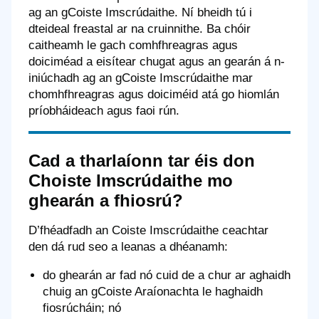
ag an gCoiste Imscrúdaithe. Ní bheidh tú i
dteideal freastal ar na cruinnithe. Ba chóir
caitheamh le gach comhfhreagras agus
doiciméad a eisítear chugat agus an gearán á n-
iniúchadh ag an gCoiste Imscrúdaithe mar
chomhfhreagras agus doiciméid atá go hiomlán
príobháideach agus faoi rún.
Cad a tharlaíonn tar éis don
Choiste Imscrúdaithe mo
ghearán a fhiosrú?
D’fhéadfadh an Coiste Imscrúdaithe ceachtar
den dá rud seo a leanas a dhéanamh:
do ghearán ar fad nó cuid de a chur ar aghaidh
chuig an gCoiste Araíonachta le haghaidh
fiosrúcháin; nó