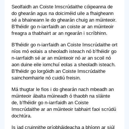
Seolfaidh an Coiste Imscrúdaithe cóipeanna de
do ghearán agus na doiciméid uile a fhaigheann
sé a bhaineann le do ghearán chuig an múinteoir.
B’fhéidir go n-iarrfaidh an coiste ar an múinteoir
freagra a thabhairt ar an ngearán i scríbhinn.
B’fhéidir go n-iarrfaidh an Coiste Imscrúdaithe ort
níos mó eolais a sheoladh isteach nó b’fhéidir go
n-iarrfaidh sé ar an múinteoir nó ar an scoil nó
aon duine eile iomchuí eolas a sheoladh isteach.
B’fhéidir go lorgóidh an Coiste Imscrúdaithe
sainchomhairle nó cuidiú freisin.
Má thugtar le fios i do ghearán nach mbeadh an
múinteoir ábalta múineadh ó thaobh na sláinte
de, b’fhéidir go n-iarrfaidh an Coiste
Imscrúdaithe ar an múinteoir tabhairt faoi scrúdú
dochtúra.
Is iad cruinnithe príobháideacha a bhíonn ar siúl