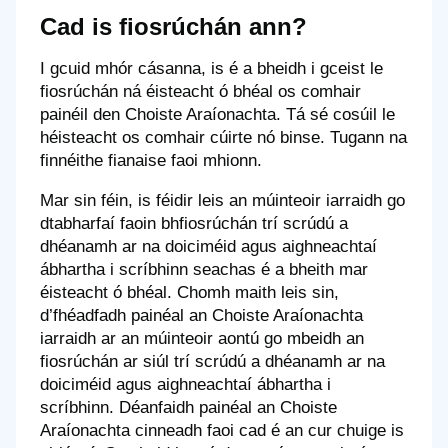
Cad is fiosrúchán ann?
I gcuid mhór cásanna, is é a bheidh i gceist le
fiosrúchán ná éisteacht ó bhéal os comhair
painéil den Choiste Araíonachta. Tá sé cosúil le
héisteacht os comhair cúirte nó binse. Tugann na
finnéithe fianaise faoi mhionn.
Mar sin féin, is féidir leis an múinteoir iarraidh go
dtabharfaí faoin bhfiosrúchán trí scrúdú a
dhéanamh ar na doiciméid agus aighneachtaí
ábhartha i scríbhinn seachas é a bheith mar
éisteacht ó bhéal. Chomh maith leis sin,
d’fhéadfadh painéal an Choiste Araíonachta
iarraidh ar an múinteoir aontú go mbeidh an
fiosrúchán ar siúl trí scrúdú a dhéanamh ar na
doiciméid agus aighneachtaí ábhartha i
scríbhinn. Déanfaidh painéal an Choiste
Araíonachta cinneadh faoi cad é an cur chuige is