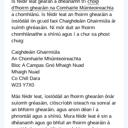
Is féidir leat gearán a dhéanamh trí
chóip
d’fhoirm ghearáin na Comhairle Múinteoireachta
a chomhlánú. Is féidir leat an fhoirm ghearáin a
íoslódáil ón gcuid faoi Chaighdeáin Ghairmiúla ár
suímh ghréasáin. Ní mór duit an fhoirm
chomhlánaithe a shíniú agus í a chur sa phost
chuig:
Caighdeáin Ghairmiúla
An Chomhairle Mhúinteoireachta
Bloc A Campas Gnó Mhaigh Nuad
Mhaigh Nuad
Co Chill Dara
W23 Y7X0
Más féidir leat, íoslódáil an fhoirm ghearáin ónár
suíomh gréasáin, clóscríobh isteach na sonraí ar
an bhfoirm ghearáin, agus ansin déan í a
phriontáil agus a shíniú. Mura féidir leat é sin a
dhéanamh agus go bhfuil an fhoirm ghearáin á