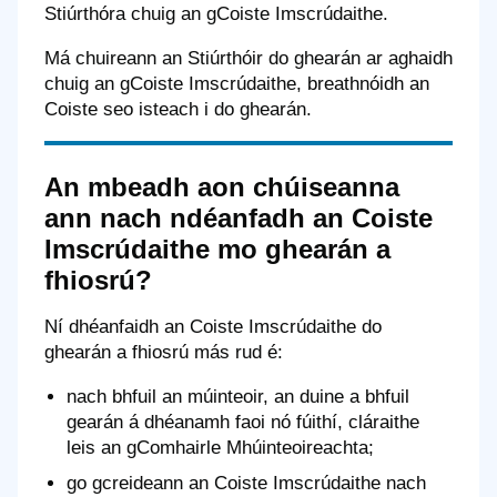
Stiúrthóra chuig an gCoiste Imscrúdaithe.
Má chuireann an Stiúrthóir do ghearán ar aghaidh
chuig an gCoiste Imscrúdaithe, breathnóidh an
Coiste seo isteach i do ghearán.
An mbeadh aon chúiseanna
ann nach ndéanfadh an Coiste
Imscrúdaithe mo ghearán a
fhiosrú?
Ní dhéanfaidh an Coiste Imscrúdaithe do
ghearán a fhiosrú más rud é:
nach bhfuil an múinteoir, an duine a bhfuil
gearán á dhéanamh faoi nó fúithí, cláraithe
leis an gComhairle Mhúinteoireachta;
go gcreideann an Coiste Imscrúdaithe nach