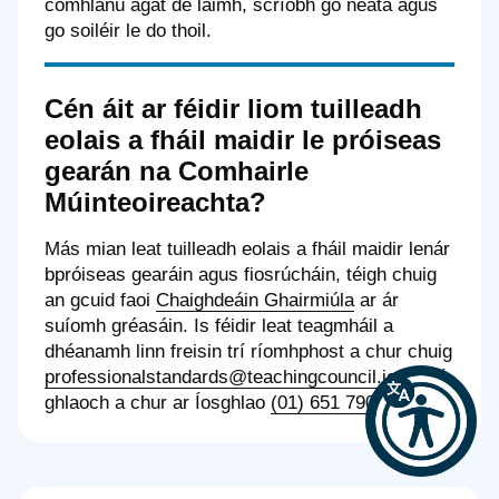
comhlánú agat de láimh, scríobh go néata agus
go soiléir le do thoil.
Cén áit ar féidir liom tuilleadh
eolais a fháil maidir le próiseas
gearán na Comhairle
Múinteoireachta?
Más mian leat tuilleadh eolais a fháil maidir lenár
bpróiseas gearáin agus fiosrúcháin, téigh chuig
an gcuid faoi
Chaighdeáin Ghairmiúla
ar ár
suíomh gréasáin. Is féidir leat teagmháil a
dhéanamh linn freisin trí ríomhphost a chur chuig
professionalstandards@teachingcouncil.ie
nó trí
ghlaoch a chur ar Íosghlao
(01) 651 7900
.