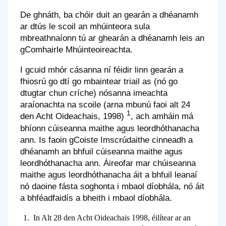
De ghnáth, ba chóir duit an gearán a dhéanamh
ar dtús le scoil an mhúinteora sula
mbreathnaíonn tú ar ghearán a dhéanamh leis an
gComhairle Mhúinteoireachta.
I gcuid mhór cásanna ní féidir linn gearán a
fhiosrú go dtí go mbaintear triail as (nó go
dtugtar chun críche) nósanna imeachta
araíonachta na scoile (arna mbunú faoi alt 24
1
Footnote
den Acht Oideachais, 1998)
, ach amháin má
bhíonn cúiseanna maithe agus leordhóthanacha
ann. Is faoin gCoiste Imscrúdaithe cinneadh a
dhéanamh an bhfuil cúiseanna maithe agus
leordhóthanacha ann. Áireofar mar chúiseanna
maithe agus leordhóthanacha áit a bhfuil leanaí
nó daoine fásta soghonta i mbaol díobhála, nó áit
a bhféadfaidís a bheith i mbaol díobhála.
Footnote
1.
In Alt 28 den Acht Oideachais 1998, éilítear ar an