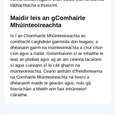
tábhachtacha a thuiscint.
Maidir leis an gComhairle
Mhúinteoireachta
Is í an Chomhairle Mhúinteoireachta an
comhlacht caighdeán gairmiúla don teagasc a
dhéanann gairm na múinteoireachta a chur chun
cinn agus a rialáil. Gníomhaíonn sí ar mhaithe le
leas an phobail agus ag an am céanna tacaíonn
sí agus cuireann sí le cáil ghairm na
múinteoireachta. Ceann amháin d’fheidhmeanna
na Comhairle Múinteoireachta ná fiosrú a
dhéanamh maidir le gearáin agus, más gá,
fiosrúcháin a bheith ann faoi mhúinteoirí
cláraithe.