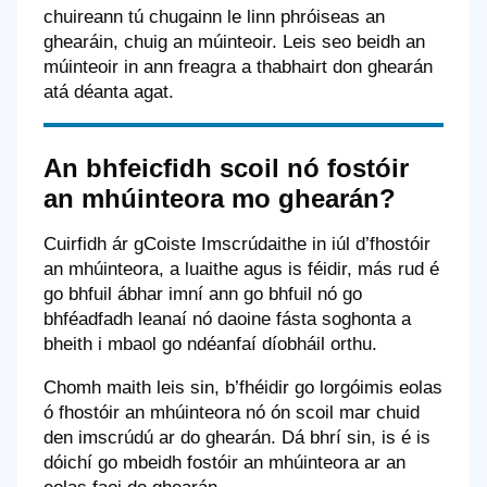
chuireann tú chugainn le linn phróiseas an
ghearáin, chuig an múinteoir. Leis seo beidh an
múinteoir in ann freagra a thabhairt don ghearán
atá déanta agat.
An bhfeicfidh scoil nó fostóir
an mhúinteora mo ghearán?
Cuirfidh ár gCoiste Imscrúdaithe in iúl d’fhostóir
an mhúinteora, a luaithe agus is féidir, más rud é
go bhfuil ábhar imní ann go bhfuil nó go
bhféadfadh leanaí nó daoine fásta soghonta a
bheith i mbaol go ndéanfaí díobháil orthu.
Chomh maith leis sin, b’fhéidir go lorgóimis eolas
ó fhostóir an mhúinteora nó ón scoil mar chuid
den imscrúdú ar do ghearán. Dá bhrí sin, is é is
dóichí go mbeidh fostóir an mhúinteora ar an