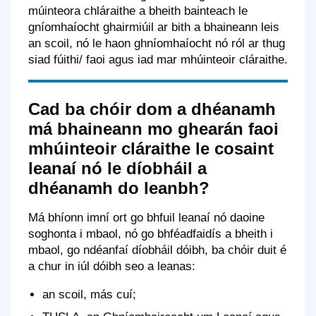
múinteora chláraithe a bheith bainteach le
gníomhaíocht ghairmiúil ar bith a bhaineann leis
an scoil, nó le haon ghníomhaíocht nó ról ar thug
siad fúithi/ faoi agus iad mar mhúinteoir cláraithe.
Cad ba chóir dom a dhéanamh
má bhaineann mo ghearán faoi
mhúinteoir cláraithe le cosaint
leanaí nó le díobháil a
dhéanamh do leanbh?
Má bhíonn imní ort go bhfuil leanaí nó daoine
soghonta i mbaol, nó go bhféadfaidís a bheith i
mbaol, go ndéanfaí díobháil dóibh, ba chóir duit é
a chur in iúl dóibh seo a leanas:
an scoil, más cuí;