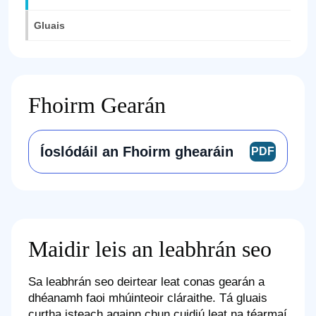
Gluais
Fhoirm Gearán
Íoslódáil an Fhoirm ghearáin
Maidir leis an leabhrán seo
Sa leabhrán seo deirtear leat conas gearán a
dhéanamh faoi mhúinteoir cláraithe. Tá gluais
curtha isteach againn chun cuidiú leat na téarmaí