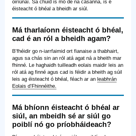
oiriúnaí. Sa chuid is mó de na cásanna, is é
éisteacht ó bhéal a bheidh ar siúl.
Má tharlaíonn éisteacht ó bhéal,
cad é an ról a bheidh agam?
B’fhéidir go n-iarrfaimid ort fianaise a thabhairt,
agus sa chás sin an ról atá agat ná a bheith mar
fhinné. Le haghaidh tuilleadh eolais maidir leis an
ról atá ag finné agus cad is féidir a bheith ag súil
leis ag éisteacht ó bhéal, féach ar an
leabhrán
Eolais d’Fhinnéithe.
Má bhíonn éisteacht ó bhéal ar
siúl, an mbeidh sé ar siúl go
poiblí nó go príobháideach?