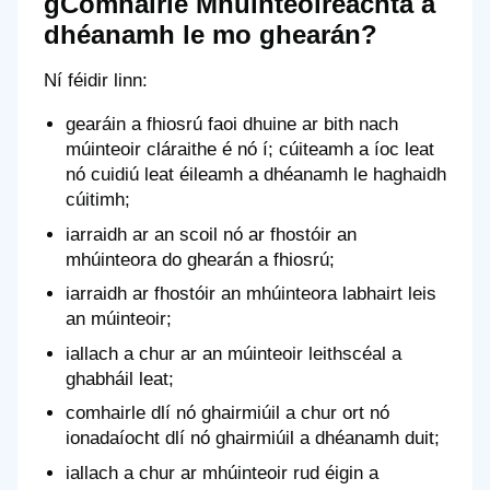
gComhairle Mhúinteoireachta a
dhéanamh le mo ghearán?
Ní féidir linn:
gearáin a fhiosrú faoi dhuine ar bith nach
múinteoir cláraithe é nó í; cúiteamh a íoc leat
nó cuidiú leat éileamh a dhéanamh le haghaidh
cúitimh;
iarraidh ar an scoil nó ar fhostóir an
mhúinteora do ghearán a fhiosrú;
iarraidh ar fhostóir an mhúinteora labhairt leis
an múinteoir;
iallach a chur ar an múinteoir leithscéal a
ghabháil leat;
comhairle dlí nó ghairmiúil a chur ort nó
ionadaíocht dlí nó ghairmiúil a dhéanamh duit;
iallach a chur ar mhúinteoir rud éigin a