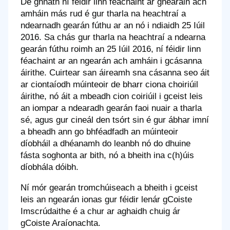
De ghnáth ní féidir linn féachaint ar ghearáin ach
amháin más rud é gur tharla na heachtraí a
ndearnadh gearán fúthu ar an nó i ndiaidh 25 Iúil
2016. Sa chás gur tharla na heachtraí a ndearna
gearán fúthu roimh an 25 Iúil 2016, ní féidir linn
féachaint ar an ngearán ach amháin i gcásanna
áirithe. Cuirtear san áireamh sna cásanna seo áit
ar ciontaíodh múinteoir de bharr ciona choiriúil
áirithe, nó áit a mbeadh cion coiriúil i gceist leis
an iompar a ndearadh gearán faoi nuair a tharla
sé, agus gur cineál den tsórt sin é gur ábhar imní
a bheadh ann go bhféadfadh an múinteoir
díobháil a dhéanamh do leanbh nó do dhuine
fásta soghonta ar bith, nó a bheith ina c(h)úis
díobhála dóibh.
Ní mór gearán tromchúiseach a bheith i gceist
leis an ngearán ionas gur féidir lenár gCoiste
Imscrúdaithe é a chur ar aghaidh chuig ár
gCoiste Araíonachta.