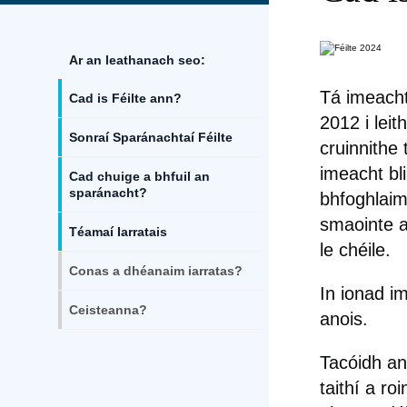
Ar an leathanach seo:
Tá imeacht
Cad is Féilte ann?
2012 i leit
Sonraí Sparánachtaí Féilte
cruinnithe 
imeacht bli
Cad chuige a bhfuil an
sparánacht?
bhfoghlaim 
smaointe a
Téamaí Iarratais
le chéile.
Conas a dhéanaim iarratas?
In ionad im
Ceisteanna?
anois.
Tacóidh an
taithí a ro