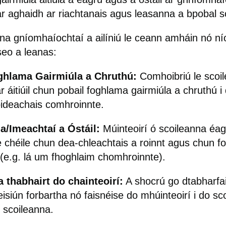
ar aghaidh ar riachtanais agus leasanna a bpobal sc
na gníomhaíochtaí a ailíniú le ceann amháin nó n
seo a leanas:
ghlama Gairmiúla a Chruthú:
Comhoibriú le scoil
 áitiúil chun pobail foghlama gairmiúla a chruthú i 
ideachais comhroinnte.
a/Imeachtaí a Óstáil:
Múinteoirí ó scoileanna éag
le chéile chun dea-chleachtais a roinnt agus chun f
 (e.g. lá um fhoghlaim chomhroinnte).
 thabhairt do chainteoirí:
A shocrú go dtabharfa
eisiún forbartha nó faisnéise do mhúinteoirí i do sco
 scoileanna.