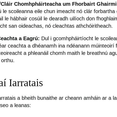
/Cláir Chomhpháirteacha um Fhorbairt Ghairmiú
 le scoileanna eile chun imeacht nó clár forbartha 
il le hábhair cosúil le dearadh uilíoch don fhoghlai
ocht san oideachas, nó cleachtas athchóiritheach.
Ceachta a Eagrú:
Dul i gcomhpháirtíocht le scoilea
éar ceachta a dhéanamh ina ndéanann múinteoirí 
eoireacht a phleanáil chomh maith le breathnú agu
orthu.
í Iarratais
arratais a bheith bunaithe ar cheann amháin ar a l
seo a leanas: