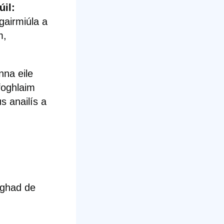
il:
gairmiúla a
m,
nna eile
foghlaim
s anailís a
aghad de