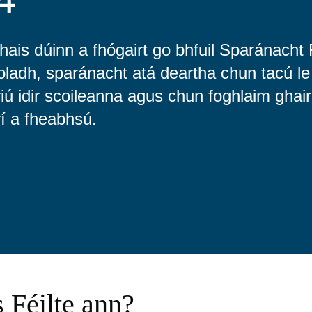
thais dúinn a fhógairt go bhfuil Sparánacht 
oladh, sparánacht atá deartha chun tacú le
ú idir scoileanna agus chun foghlaim ghair
rí a fheabhsú.
s Féilte ann?