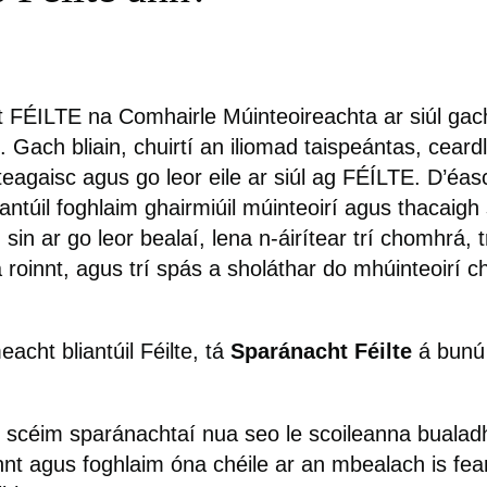
 FÉILTE na Comhairle Múinteoireachta ar siúl gach
h. Gach bliain, chuirtí an iliomad taispeántas, cear
teagaisc agus go leor eile ar siúl ag FÉÍLTE. D’éas
antúil foghlaim ghairmiúil múinteoirí agus thacaigh 
sin ar go leor bealaí, lena n-áirítear trí chomhrá, t
 roinnt, agus trí spás a sholáthar do mhúinteoirí c
eacht bliantúil Féilte, tá
Sparánacht Féilte
á bunú
 scéim sparánachtaí nua seo le scoileanna bualadh 
innt agus foghlaim óna chéile ar an mbealach is fea