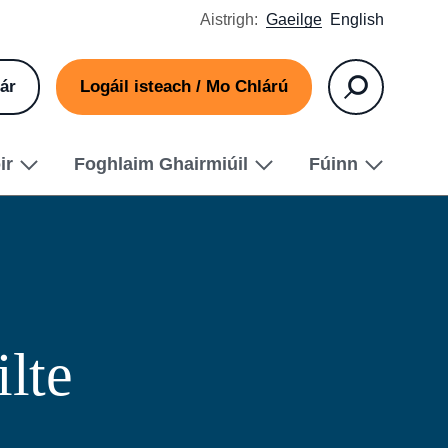
Aistrigh:
Gaeilge
English
ár
Logáil isteach / Mo Chlárú
Cuardaigh
ir
Foghlaim Ghairmiúil
Fúinn
lte