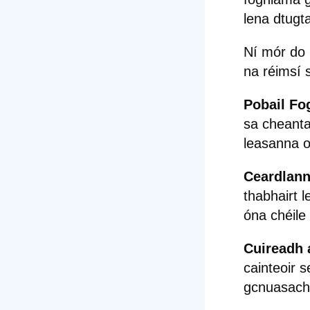
lena dtugt
Ní mór do 
na réimsí 
Pobail Fo
sa cheantar
leasanna o
Ceardlann
thabhairt 
óna chéile
Cuireadh a
cainteoir s
gcnuasach