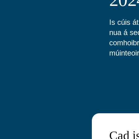
Is cúis á
nua á se
comhoibri
múinteoi
Cad i