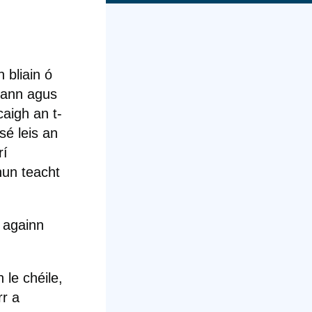
 bliain ó
dlann agus
caigh an t-
sé leis an
rí
hun teacht
 againn
le chéile,
rr a