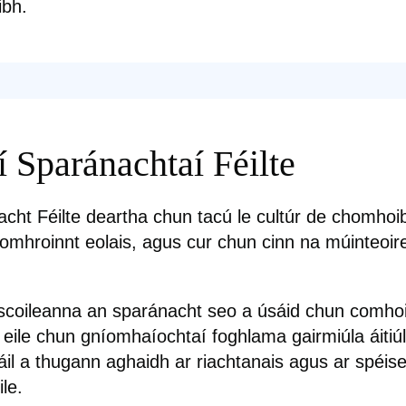
ibh.
í Sparánachtaí Féilte
cht Féilte deartha chun tacú le cultúr de chomhoib
 comhroinnt eolais, agus cur chun cinn na múinteoi
le scoileanna an sparánacht seo a úsáid chun comhoi
 eile chun gníomhaíochtaí foghlama gairmiúla áitiú
áil a thugann aghaidh ar riachtanais agus ar spéis
le.