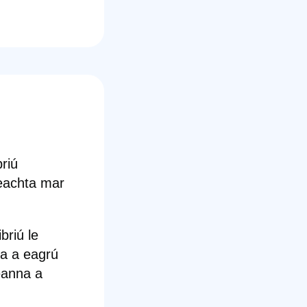
riú
reachta mar
briú le
la a eagrú
eanna a