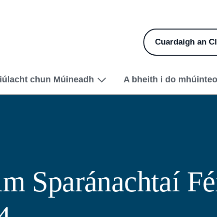
Cuardaigh an Cl
iúlacht chun Múineadh
A bheith i do mhúinteo
im Sparánachtaí Féi
4