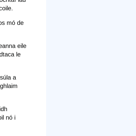
oile.
íos mó de
eanna eile
dtaca le
súla a
oghlaim
idh
il nó i