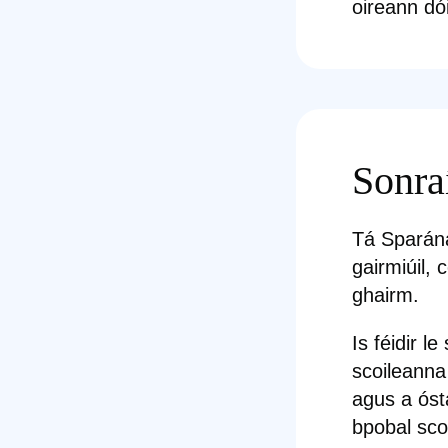
oireann dó
Sonra
Tá Sparána
gairmiúil,
ghairm.
Is féidir 
scoileanna
agus a óst
bpobal scoi