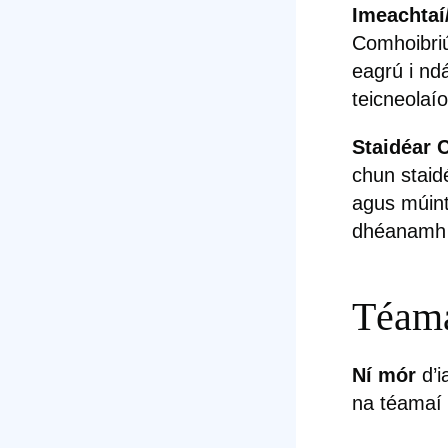
Imeachtaí
Comhoibriú
eagrú i ndá
teicneolaí
Staidéar 
chun staid
agus múint
dhéanamh 
Téama
Ní mór
d’i
na téamaí 