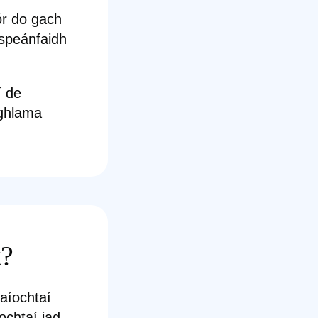
ór do gach
ispeánfaidh
í de
oghlama
t?
aíochtaí
ochtaí iad