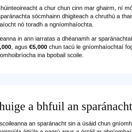
úinteoireacht a chur chun cinn mar ghairm, ní m
 sparánachta sócmhainn dhigiteach a chruthú a tha
aíocht nó toradh a ngníomhaíochta.
leanna in ann iarratas a dhéanamh ar sparánachta
,000
, agus
€5,000
chun tacú le gníomhaíochtaí f
comhoibríocha ina bpobail scoile.
huige a bhfuil an sparánach
scoileanna an sparánacht sin a úsáid chun gníomh
airmiúla áitiúla a eagrú agus a óstáil ar ghníomhaí