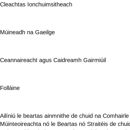
Cleachtas Ionchuimsitheach
Múineadh na Gaeilge
Ceannaireacht agus Caidreamh Gairmiúil
Folláine
Ailíniú le beartas ainmnithe de chuid na Comhairle
Múinteoireachta nó le Beartas nó Straitéis de chui