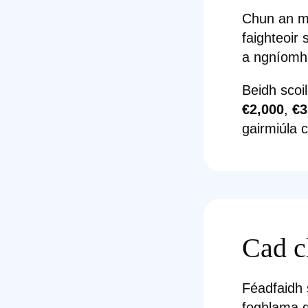
Chun an mh
faighteoir
a ngníomh
Beidh scoi
€2,000
,
€3
gairmiúla 
Cad c
Féadfaidh 
foghlama g