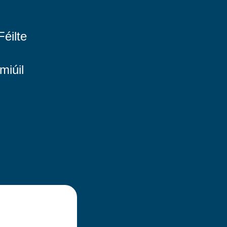
Féilte
miúil