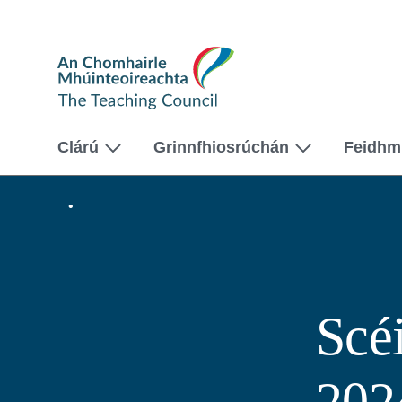
The
Teaching
Council
Clárú
Grinnfhiosrúchán
Feidhm
Baile
Scéim
Sparánachtaí
Féilte
2024
Scé
202