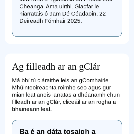
Cheangal Ama uirthi. Glacfar le
hiarratais ó 9am Dé Céadaoin, 22
Deireadh Fómhair 2025.
Ag filleadh ar an gClár
Má bhí tú cláraithe leis an gComhairle
Mhúinteoireachta roimhe seo agus gur
mian leat anois iarratas a dhéanamh chun
filleadh ar an gClár, cliceáil ar an rogha a
bhaineann leat.
Ba é an dáta tosaigh a