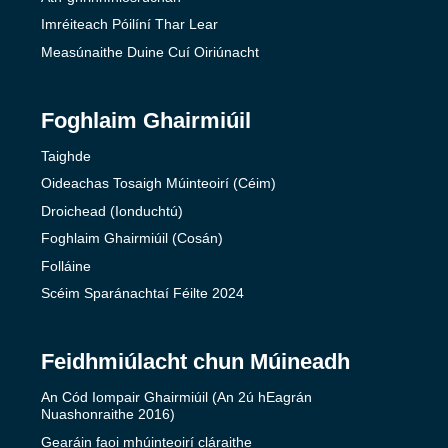
Imréiteach Póilíní Thar Lear
Measúnaithe Duine Cuí Oiriúnacht
Foghlaim Ghairmiúil
Taighde
Oideachas Tosaigh Múinteoirí (Céim)
Droichead (Ionduchtú)
Foghlaim Ghairmiúil (Cosán)
Folláine
Scéim Sparánachtaí Féilte 2024
Feidhmiúlacht chun Múineadh
An Cód Iompair Ghairmiúil (An 2ú hEagrán
Nuashonraithe 2016)
Gearáin faoi mhúinteoirí cláraithe