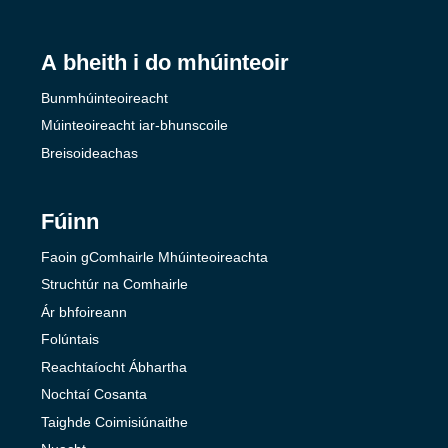
A bheith i do mhúinteoir
Bunmhúinteoireacht
Múinteoireacht iar-bhunscoile
Breisoideachas
Fúinn
Faoin gComhairle Mhúinteoireachta
Struchtúr na Comhairle
Ár bhfoireann
Folúntais
Reachtaíocht Ábhartha
Nochtaí Cosanta
Taighde Coimisiúnaithe