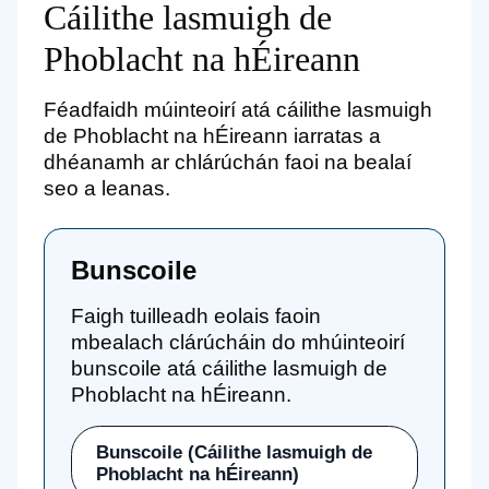
Cáilithe lasmuigh de
Phoblacht na hÉireann
Féadfaidh múinteoirí atá cáilithe lasmuigh
de Phoblacht na hÉireann iarratas a
dhéanamh ar chlárúchán faoi na bealaí
seo a leanas.
Bunscoile
Faigh tuilleadh eolais faoin
mbealach clárúcháin do mhúinteoirí
bunscoile atá cáilithe lasmuigh de
Phoblacht na hÉireann.
Bunscoile (Cáilithe lasmuigh de
Phoblacht na hÉireann)