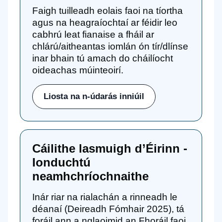
Faigh tuilleadh eolais faoi na tíortha
agus na heagraíochtaí ar féidir leo
cabhrú leat fianaise a fháil ar
chlárú/aitheantas iomlán ón tír/dlínse
inar bhain tú amach do cháilíocht
oideachas múinteoirí.
Liosta na n-údarás inniúil
Cáilithe lasmuigh d’Éirinn -
Ionduchtú
neamhchríochnaithe
Inár riar na rialachán a rinneadh le
déanaí (Deireadh Fómhair 2025), tá
foráil ann a nglaoimid an Fhoráil faoi