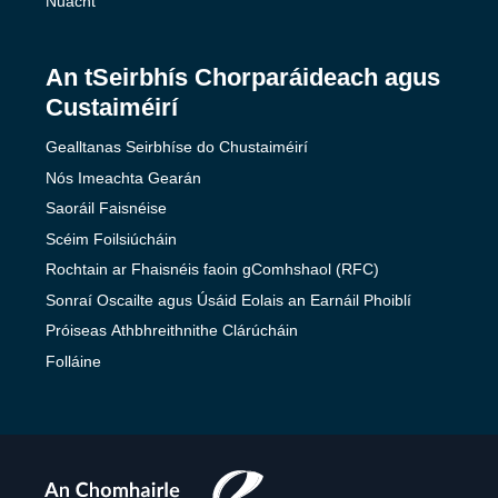
Nuacht
An tSeirbhís Chorparáideach agus
Custaiméirí
Gealltanas Seirbhíse do Chustaiméirí
Nós Imeachta Gearán
Saoráil Faisnéise
Scéim Foilsiúcháin
Rochtain ar Fhaisnéis faoin gComhshaol (RFC)
Sonraí Oscailte agus Úsáid Eolais an Earnáil Phoiblí
Próiseas Athbhreithnithe Clárúcháin
Folláine
The