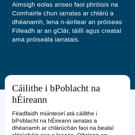
Aimsigh eolas anseo faoi phróisis na
Comhairle chun iarratas ar chlárú a
dhéanamh, lena n-áirítear an próiseas
Filleadh ar an gClár, táillí agus creataí
ama próiseála iarratais.
Cáilithe i bPoblacht na
hÉireann
Féadfaidh múinteoirí atá cáilithe i
bPoblacht na hÉireann iarratas a
dhéanamh ar chlárúchán faoi na bealaí