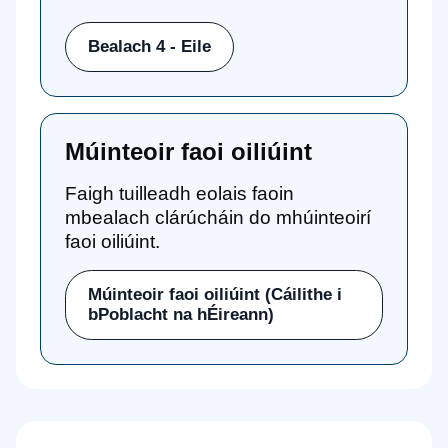
Bealach 4 - Eile
Múinteoir faoi oiliúint
Faigh tuilleadh eolais faoin
mbealach clárúcháin do mhúinteoirí
faoi oiliúint.
Múinteoir faoi oiliúint (Cáilithe i
bPoblacht na hÉireann)