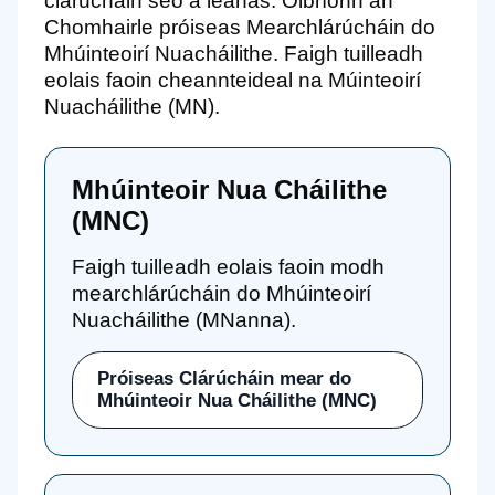
clárúcháin seo a leanas. Oibríonn an
Chomhairle próiseas Mearchlárúcháin do
Mhúinteoirí Nuacháilithe. Faigh tuilleadh
eolais faoin cheannteideal na Múinteoirí
Nuacháilithe (MN).
Mhúinteoir Nua Cháilithe
(MNC)
Faigh tuilleadh eolais faoin modh
mearchlárúcháin do Mhúinteoirí
Nuacháilithe (MNanna).
Próiseas Clárúcháin mear do
Mhúinteoir Nua Cháilithe (MNC)