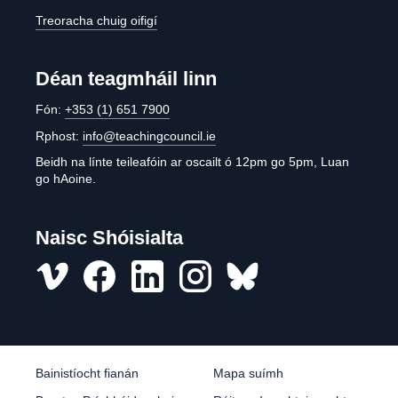
Treoracha chuig oifigí
Déan teagmháil linn
Fón:
+353 (1) 651 7900
Rphost:
info@teachingcouncil.ie
Beidh na línte teileafóin ar oscailt ó 12pm go 5pm, Luan
go hAoine.
Naisc Shóisialta
Vimeo
Facebook
LinkedIn
Instagram
misc
Bainistíocht fianán
Mapa suímh