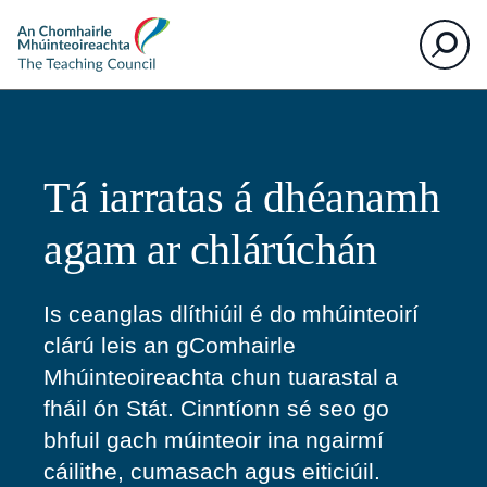
The
Cuardaigh
Teaching
Council
Tá iarratas á dhéanamh
agam ar chlárúchán
Is ceanglas dlíthiúil é do mhúinteoirí
clárú leis an gComhairle
Mhúinteoireachta chun tuarastal a
fháil ón Stát. Cinntíonn sé seo go
bhfuil gach múinteoir ina ngairmí
cáilithe, cumasach agus eiticiúil.