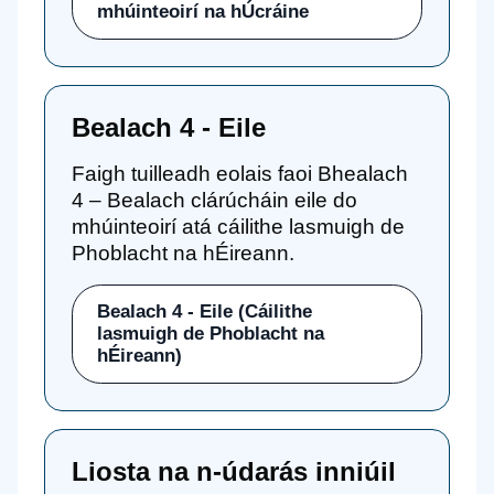
mhúinteoirí na hÚcráine
Bealach 4 - Eile
Faigh tuilleadh eolais faoi Bhealach
4 – Bealach clárúcháin eile do
mhúinteoirí atá cáilithe lasmuigh de
Phoblacht na hÉireann.
Bealach 4 - Eile (Cáilithe
lasmuigh de Phoblacht na
hÉireann)
Liosta na n-údarás inniúil