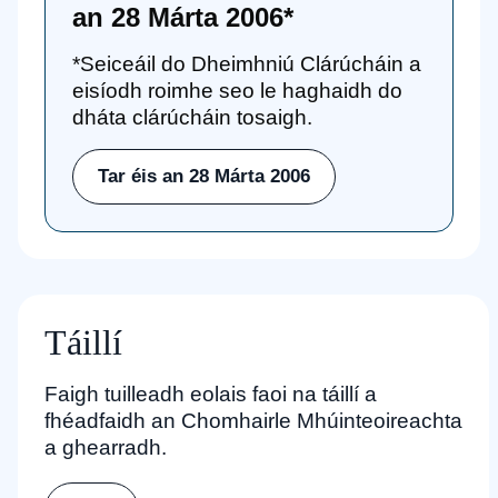
an 28 Márta 2006*
*Seiceáil do Dheimhniú Clárúcháin a
eisíodh roimhe seo le haghaidh do
dháta clárúcháin tosaigh.
Tar éis an 28 Márta 2006
Táillí
Faigh tuilleadh eolais faoi na táillí a
fhéadfaidh an Chomhairle Mhúinteoireachta
a ghearradh.