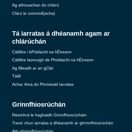
Ag athnuachan do chlárú
Clárú le coinníoll(acha)
Tá iarratas á dhéanamh agam ar
chlárúchán
Cáilithe i bPoblacht na hÉireann
Cáilithe lasmuigh de Phoblacht na hÉireann
Ag filleadh ar an gClár
Táillí
Achar Ama do Phróiseáil Iarratas
Grinnfhiosrúchán
Réamhrá le haghaidh Grinnfhiosrúcháin
Treoir chun iarratas a dhéanamh ar ghrinnfhiosrúchán
Ath-ghrinnfhiosrúchán