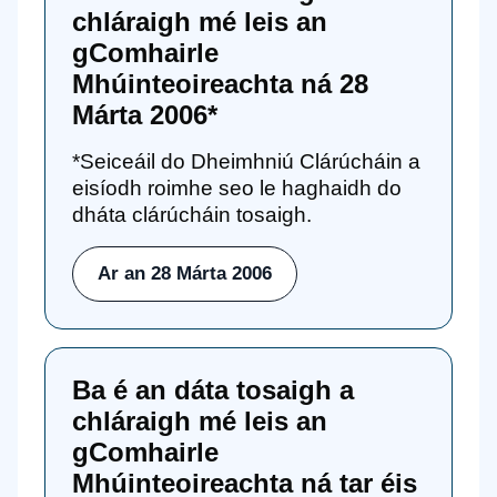
chláraigh mé leis an
gComhairle
Mhúinteoireachta ná 28
Márta 2006*
*Seiceáil do Dheimhniú Clárúcháin a
eisíodh roimhe seo le haghaidh do
dháta clárúcháin tosaigh.
Ar an 28 Márta 2006
Ba é an dáta tosaigh a
chláraigh mé leis an
gComhairle
Mhúinteoireachta ná tar éis