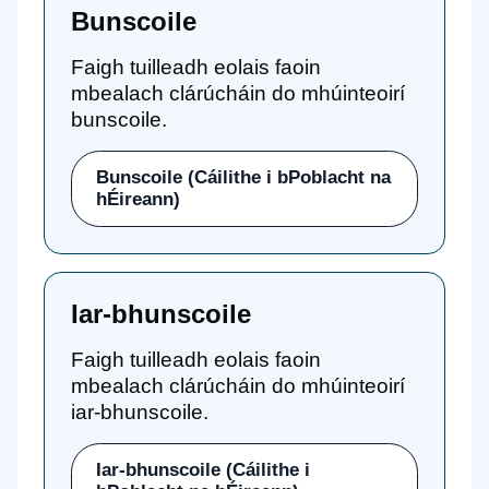
Bunscoile
Faigh tuilleadh eolais faoin
mbealach clárúcháin do mhúinteoirí
bunscoile.
Bunscoile (Cáilithe i bPoblacht na
hÉireann)
Iar-bhunscoile
Faigh tuilleadh eolais faoin
mbealach clárúcháin do mhúinteoirí
iar-bhunscoile.
Iar-bhunscoile (Cáilithe i