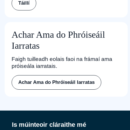
Táillí
Achar Ama do Phróiseáil
Iarratas
Faigh tuilleadh eolais faoi na frámaí ama
próiseála iarratais.
Achar Ama do Phróiseáil Iarratas
Is múinteoir cláraithe mé