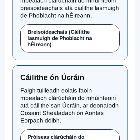
mbealach clárúcháin do mhúinteoirí
breisoideachais atá cáilithe lasmuigh
de Phoblacht na hÉireann.
Breisoideachais (Cáilithe
lasmuigh de Phoblacht na
hÉireann)
Cáilithe ón Úcráin
Faigh tuilleadh eolais faoin
mbealach clárúcháin do mhúinteoirí
atá cáilithe san Úcráin, ar deonaíodh
Cosaint Shealadach ón Aontas
Eorpach dóibh.
Próiseas clárúcháin do