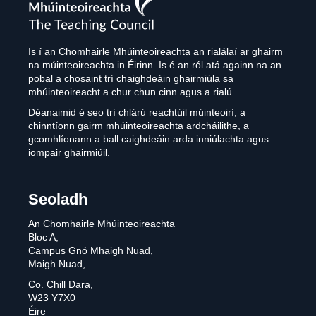
Teaching
Council
Is í an Chomhairle Mhúinteoireachta an rialálaí ar ghairm
na múinteoireachta in Éirinn. Is é an ról atá againn na an
pobal a chosaint trí chaighdeáin ghairmiúla sa
mhúinteoireacht a chur chun cinn agus a rialú.
Déanaimid é seo trí chlárú reachtúil múinteoirí, a
chinntíonn gairm mhúinteoireachta ardcháilithe, a
gcomhlíonann a ball caighdeáin arda inniúlachta agus
iompair ghairmiúil.
Seoladh
An Chomhairle Mhúinteoireachta
Bloc A,
Campus Gnó Mhaigh Nuad,
Maigh Nuad,
Co. Chill Dara,
W23 Y7X0
Éire