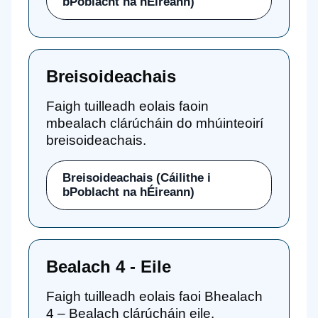
bPoblacht na hÉireann)
Breisoideachais
Faigh tuilleadh eolais faoin
mbealach clárúcháin do mhúinteoirí
breisoideachais.
Breisoideachais (Cáilithe i
bPoblacht na hÉireann)
Bealach 4 - Eile
Faigh tuilleadh eolais faoi Bhealach
4 – Bealach clárúcháin eile.