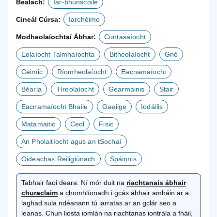
Bealach:
Iar-bhunscoile
Cineál Cúrsa:
Iarchéime
Modheolaíochtaí Ábhar:
Cuntasaíocht
Eolaíocht Talmhaíochta
Bitheolaíocht
Gnó
Ceimic
Ríomheolaíocht
Eacnamaíocht
Béarla
Tíreolaíocht
Gearmáinis
Stair
Eacnamaíocht Bhaile
Gaeilge
Iodáilis
Matamaitic
Ceol
Fisic
An Pholaitíocht agus an tSochaí
Oideachas Reiligiúnach
Spáinnis
Tabhair faoi deara:
Ní mór duit na
riachtanais ábhair
osclaítear
churaclaim
a chomhlíonadh i gcás ábhair amháin ar a
i
laghad sula ndéanann tú iarratas ar an gclár seo a
gcluaisín
leanas. Chun liosta iomlán na riachtanas iontrála a fháil,