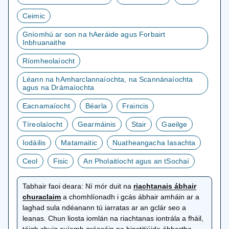
Ceimic
Gníomhú ar son na hAeráide agus Forbairt
Inbhuanaithe
Ríomheolaíocht
Léann na hAmharclannaíochta, na Scannánaíochta
agus na Drámaíochta
Eacnamaíocht
Béarla
Fraincis
Tíreolaíocht
Gearmáinis
Stair
Gaeilge
Iodáilis
Matamaitic
Nuatheangacha Iasachta
Ceol
Fisic
An Pholaitíocht agus an tSochaí
Tabhair faoi deara:
Ní mór duit na
riachtanais ábhair
osclaítear
churaclaim
a chomhlíonadh i gcás ábhair amháin ar a
i
laghad sula ndéanann tú iarratas ar an gclár seo a
gcluaisín
leanas. Chun liosta iomlán na riachtanas iontrála a fháil,
nua