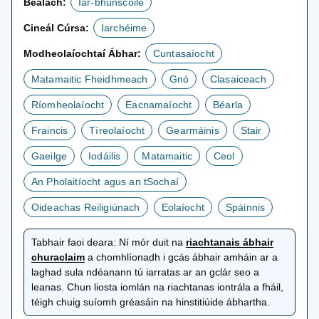
Bealach:
Iar-bhunscoile
Cineál Cúrsa:
Iarchéime
Modheolaíochtaí Ábhar:
Cuntasaíocht
Matamaitic Fheidhmeach
Gnó
Clasaiceach
Ríomheolaíocht
Eacnamaíocht
Béarla
Fraincis
Tíreolaíocht
Gearmáinis
Stair
Gaeilge
Iodáilis
Matamaitic
Ceol
An Pholaitíocht agus an tSochaí
Oideachas Reiligiúnach
Eolaíocht
Spáinnis
Tabhair faoi deara:
Ní mór duit na
riachtanais ábhair
osclaítear
churaclaim
a chomhlíonadh i gcás ábhair amháin ar a
i
laghad sula ndéanann tú iarratas ar an gclár seo a
gcluaisín
leanas. Chun liosta iomlán na riachtanas iontrála a fháil,
nua
téigh chuig suíomh gréasáin na hinstitiúide ábhartha.