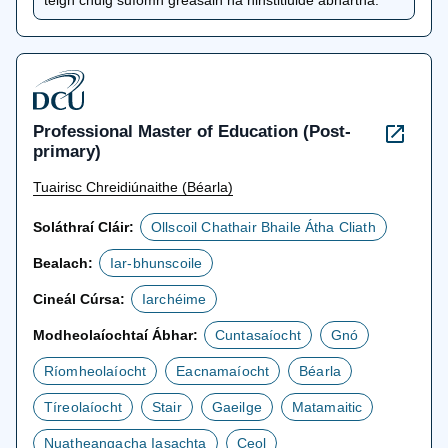
téigh chuig suíomh gréasáin na hinstitiúide ábhartha.
Professional Master of Education (Post-
primary)
Tuairisc Chreidiúnaithe (Béarla)
Soláthraí Cláir:
Ollscoil Chathair Bhaile Átha Cliath
Bealach:
Iar-bhunscoile
Cineál Cúrsa:
Iarchéime
Modheolaíochtaí Ábhar:
Cuntasaíocht
Gnó
Ríomheolaíocht
Eacnamaíocht
Béarla
Tíreolaíocht
Stair
Gaeilge
Matamaitic
Nuatheangacha Iasachta
Ceol