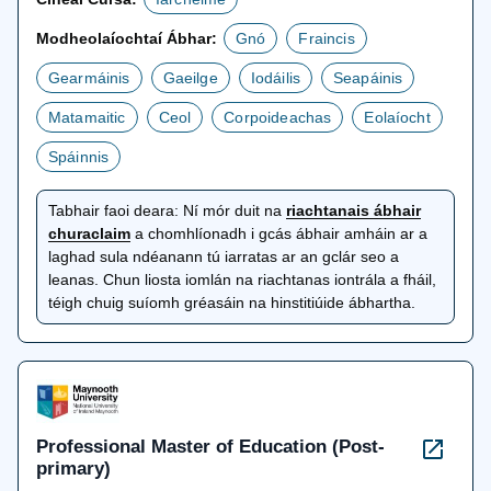
Modheolaíochtaí Ábhar:
Gnó
Fraincis
Gearmáinis
Gaeilge
Iodáilis
Seapáinis
Matamaitic
Ceol
Corpoideachas
Eolaíocht
Spáinnis
Tabhair faoi deara:
Ní mór duit na
riachtanais ábhair
osclaítear
churaclaim
a chomhlíonadh i gcás ábhair amháin ar a
i
laghad sula ndéanann tú iarratas ar an gclár seo a
gcluaisín
leanas. Chun liosta iomlán na riachtanas iontrála a fháil,
nua
téigh chuig suíomh gréasáin na hinstitiúide ábhartha.
Professional Master of Education (Post-
primary)