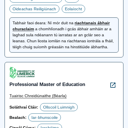
Oideachas Reiligiúnach
Eolaíocht
Tabhair faoi deara:
Ní mór duit na
riachtanais ábhair
osclaítear
churaclaim
a chomhlíonadh i gcás ábhair amháin ar a
i
laghad sula ndéanann tú iarratas ar an gclár seo a
gcluaisín
leanas. Chun liosta iomlán na riachtanas iontrála a fháil,
nua
téigh chuig suíomh gréasáin na hinstitiúide ábhartha.
Professional Master of Education
Tuairisc Chreidiúnaithe (Béarla)
Soláthraí Cláir:
Ollscoil Luimnigh
Bealach:
Iar-bhunscoile
Cineál Cúrsa:
Iarchéime