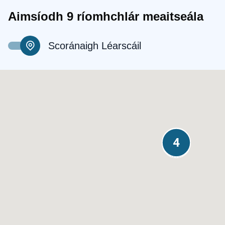
Aimsíodh 9 ríomhchlár meaitseála
Scoránaigh Léarscáil
3
4
4
4
2