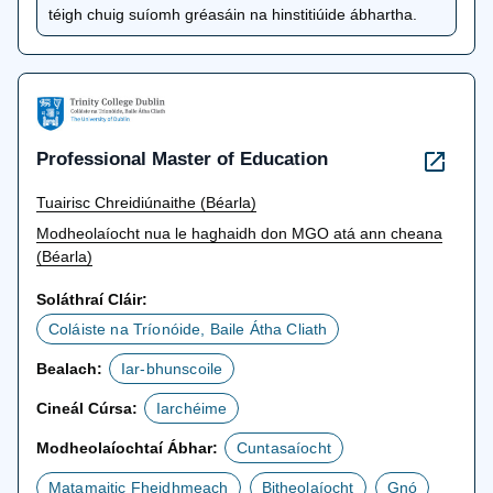
nua
téigh chuig suíomh gréasáin na hinstitiúide ábhartha.
Professional Master of Education
Tuairisc Chreidiúnaithe (Béarla)
Modheolaíocht nua le haghaidh don MGO atá ann cheana
(Béarla)
Soláthraí Cláir:
Coláiste na Tríonóide, Baile Átha Cliath
Bealach:
Iar-bhunscoile
Cineál Cúrsa:
Iarchéime
Modheolaíochtaí Ábhar:
Cuntasaíocht
Matamaitic Fheidhmeach
Bitheolaíocht
Gnó