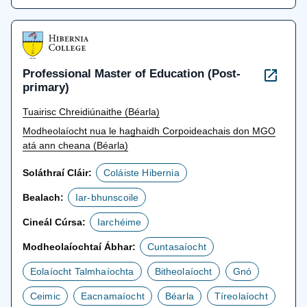
Professional Master of Education (Post-
primary)
Tuairisc Chreidiúnaithe (Béarla)
Modheolaíocht nua le haghaidh Corpoideachais don MGO
atá ann cheana (Béarla)
Soláthraí Cláir:
Coláiste Hibernia
Bealach:
Iar-bhunscoile
Cineál Cúrsa:
Iarchéime
Modheolaíochtaí Ábhar:
Cuntasaíocht
Eolaíocht Talmhaíochta
Bitheolaíocht
Gnó
Ceimic
Eacnamaíocht
Béarla
Tíreolaíocht