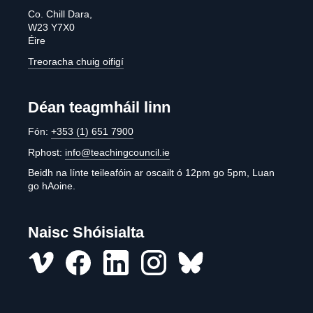
Co. Chill Dara,
W23 Y7X0
Éire
Treoracha chuig oifigí
Déan teagmháil linn
Fón:
+353 (1) 651 7900
Rphost:
info@teachingcouncil.ie
Beidh na línte teileafóin ar oscailt ó 12pm go 5pm, Luan
go hAoine.
Naisc Shóisialta
Vimeo
Facebook
LinkedIn
Instagram
misc