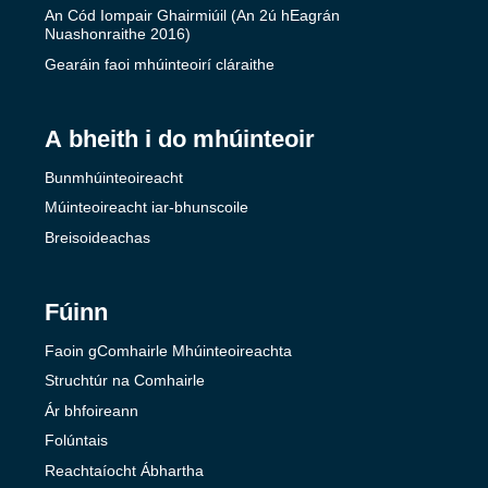
An Cód Iompair Ghairmiúil (An 2ú hEagrán
Nuashonraithe 2016)
Gearáin faoi mhúinteoirí cláraithe
A bheith i do mhúinteoir
Bunmhúinteoireacht
Múinteoireacht iar-bhunscoile
Breisoideachas
Fúinn
Faoin gComhairle Mhúinteoireachta
Struchtúr na Comhairle
Ár bhfoireann
Folúntais
Reachtaíocht Ábhartha