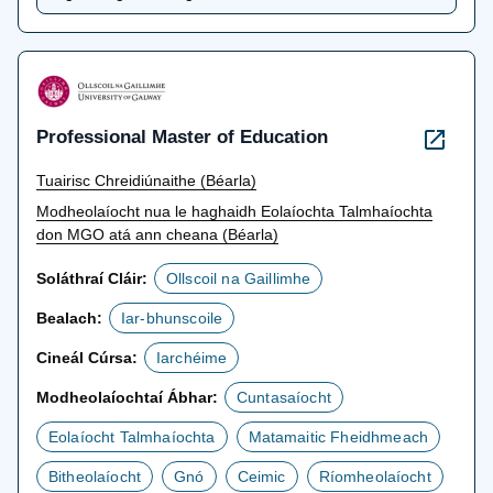
Professional Master of Education
Tuairisc Chreidiúnaithe (Béarla)
Modheolaíocht nua le haghaidh Eolaíochta Talmhaíochta
don MGO atá ann cheana (Béarla)
Soláthraí Cláir:
Ollscoil na Gaillimhe
Bealach:
Iar-bhunscoile
Cineál Cúrsa:
Iarchéime
Modheolaíochtaí Ábhar:
Cuntasaíocht
Eolaíocht Talmhaíochta
Matamaitic Fheidhmeach
Bitheolaíocht
Gnó
Ceimic
Ríomheolaíocht