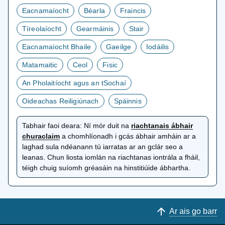
Eacnamaíocht
Béarla
Fraincis
Tíreolaíocht
Gearmáinis
Stair
Eacnamaíocht Bhaile
Gaeilge
Iodáilis
Matamaitic
Ceol
Fisic
An Pholaitíocht agus an tSochaí
Oideachas Reiligiúnach
Spáinnis
Tabhair faoi deara:
Ní mór duit na
riachtanais ábhair
osclaítear
churaclaim
a chomhlíonadh i gcás ábhair amháin ar a
i
laghad sula ndéanann tú iarratas ar an gclár seo a
gcluaisín
leanas. Chun liosta iomlán na riachtanas iontrála a fháil,
nua
téigh chuig suíomh gréasáin na hinstitiúide ábhartha.
Ar ais go barr