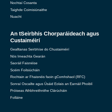
Nochtaí Cosanta
Taighde Coimisiúnaithe
Nuacht
An tSeirbhís Chorparáideach agus
Custaiméirí
Gealltanas Seirbhíse do Chustaiméirí
Nós Imeachta Gearán
Saoráil Faisnéise
Scéim Foilsiúcháin
Rochtain ar Fhaisnéis faoin gComhshaol (RFC)
Sonraí Oscailte agus Úsáid Eolais an Earnáil Phoiblí
Próiseas Athbhreithnithe Clárúcháin
Folláine