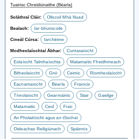
Tuairisc Chreidiúnaithe (Béarla)
Soláthraí Cláir:
Ollscoil Mhá Nuad
Bealach:
Iar-bhunscoile
Cineál Cúrsa:
Iarchéime
Modheolaíochtaí Ábhar:
Cuntasaíocht
Eolaíocht Talmhaíochta
Matamaitic Fheidhmeach
Bitheolaíocht
Gnó
Ceimic
Ríomheolaíocht
Eacnamaíocht
Béarla
Fraincis
Tíreolaíocht
Gearmáinis
Stair
Gaeilge
Matamaitic
Ceol
Fisic
An Pholaitíocht agus an tSochaí
Oideachas Reiligiúnach
Spáinnis