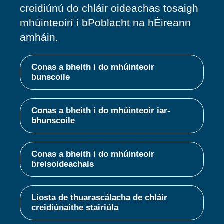
creidiúnú do chláir oideachas tosaigh
mhúinteoirí i bPoblacht na hÉireann
amháin.
Conas a bheith i do mhúinteoir
bunscoile
Conas a bheith i do mhúinteoir iar-
bhunscoile
Conas a bheith i do mhúinteoir
breisoideachais
Liosta de thuarascálacha de chláir
creidiúnaithe stairiúla