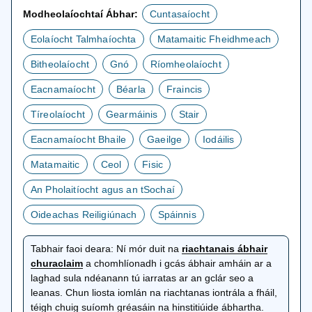
Modheolaíochtaí Ábhar:
Cuntasaíocht
Eolaíocht Talmhaíochta
Matamaitic Fheidhmeach
Bitheolaíocht
Gnó
Ríomheolaíocht
Eacnamaíocht
Béarla
Fraincis
Tíreolaíocht
Gearmáinis
Stair
Eacnamaíocht Bhaile
Gaeilge
Iodáilis
Matamaitic
Ceol
Fisic
An Pholaitíocht agus an tSochaí
Oideachas Reiligiúnach
Spáinnis
Tabhair faoi deara:
Ní mór duit na
riachtanais ábhair
osclaítear
churaclaim
a chomhlíonadh i gcás ábhair amháin ar a
i
laghad sula ndéanann tú iarratas ar an gclár seo a
gcluaisín
leanas. Chun liosta iomlán na riachtanas iontrála a fháil,
nua
téigh chuig suíomh gréasáin na hinstitiúide ábhartha.