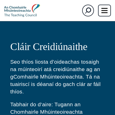
section)
section)
The
Cuardaigh
Teaching
Council
Cláir Creidiúnaithe
Seo thíos liosta d’oideachas tosaigh
na múinteoirí atá creidiúnaithe ag an
gComhairle Mhúinteoireachta. Tá na
tuairiscí is déanaí do gach clár ar fáil
thíos.
Tabhair do d
‘aire: Tugann an
Chomhairle Mhúinteoireachta