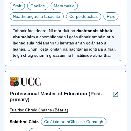
Stair
Gaeilge
Matamaitic
Nuatheangacha Iasachta
Corpoideachas
Fisic
Tabhair faoi deara:
Ní mór duit na
riachtanais ábhair
osclaítear
churaclaim
a chomhlíonadh i gcás ábhair amháin ar a
i
laghad sula ndéanann tú iarratas ar an gclár seo a
gcluaisín
leanas. Chun liosta iomlán na riachtanas iontrála a fháil,
nua
téigh chuig suíomh gréasáin na hinstitiúide ábhartha.
Professional Master of Education (Post-
primary)
Tuairisc Chreidiúnaithe (Béarla)
Soláthraí Cláir:
Coláiste na hOllscoile Corcaigh