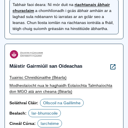
Tabhair faoi deara:
Ní mór duit na
riachtanais ábhair
osclaítear
churaclaim
a chomhlíonadh i gcás ábhair amháin ar a
i
laghad sula ndéanann tú iarratas ar an gclár seo a
gcluaisín
leanas. Chun liosta iomlán na riachtanas iontrála a fháil,
nua
téigh chuig suíomh gréasáin na hinstitiúide ábhartha.
Máistir Gairmiúil san Oideachas
Tuairisc Chreidiúnaithe (Béarla)
Modheolaíocht nua le haghaidh Eolaíochta Talmhaíochta
don MGO atá ann cheana (Béarla)
Soláthraí Cláir:
Ollscoil na Gaillimhe
Bealach:
Iar-bhunscoile
Cineál Cúrsa:
Iarchéime