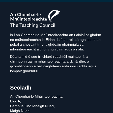
The
Teaching
Council
Is í an Chomhairle Mhúinteoireachta an rialálaí ar ghairm
na múinteoireachta in Éirinn. Is é an ról atá againn na an
pobal a chosaint trí chaighdeáin ghairmiúla sa
mhúinteoireacht a chur chun cinn agus a rialú.
Déanaimid é seo trí chlárú reachtúil múinteoirí, a
chinntíonn gairm mhúinteoireachta ardcháilithe, a
gcomhlíonann a ball caighdeáin arda inniúlachta agus
iompair ghairmiúil.
Seoladh
An Chomhairle Mhúinteoireachta
Bloc A,
Campus Gnó Mhaigh Nuad,
Maigh Nuad,