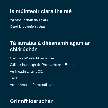
Is múinteoir cláraithe mé
Ag athnuachan do chlárú
Clárú le coinníoll(acha)
Tá iarratas á dhéanamh agam ar
chlárúchán
Cáilithe i bPoblacht na hÉireann
Cáilithe lasmuigh de Phoblacht na hÉireann
Ag filleadh ar an gClár
Táillí
Achar Ama do Phróiseáil Iarratas
Grinnfhiosrúchán