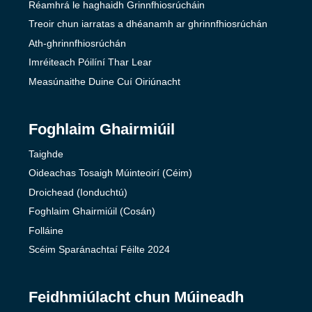
Réamhrá le haghaidh Grinnfhiosrúcháin
Treoir chun iarratas a dhéanamh ar ghrinnfhiosrúchán
Ath-ghrinnfhiosrúchán
Imréiteach Póilíní Thar Lear
Measúnaithe Duine Cuí Oiriúnacht
Foghlaim Ghairmiúil
Taighde
Oideachas Tosaigh Múinteoirí (Céim)
Droichead (Ionduchtú)
Foghlaim Ghairmiúil (Cosán)
Folláine
Scéim Sparánachtaí Féilte 2024
Feidhmiúlacht chun Múineadh