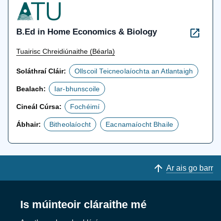
B.Ed in Home Economics & Biology
Tuairisc Chreidiúnaithe (Béarla)
Soláthraí Cláir:
Ollscoil Teicneolaíochta an Atlantaigh
Bealach:
Iar-bhunscoile
Cineál Cúrsa:
Fochéimí
Ábhair:
Bitheolaíocht
Eacnamaíocht Bhaile
Ar ais go barr
Is múinteoir cláraithe mé