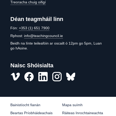
Treoracha chuig oifigí
Déan teagmháil linn
Fón:
+353 (1) 651 7900
Rphost:
info@teachingcouncil.ie
Beidh na línte teileafóin ar oscailt ó 12pm go 5pm, Luan
go hAoine.
Naisc Shóisialta
Vimeo
Facebook
LinkedIn
Instagram
misc
Bainistíocht fianán
Mapa suímh
Beartas Príobháideachais
Ráiteas Inrochtaineachta