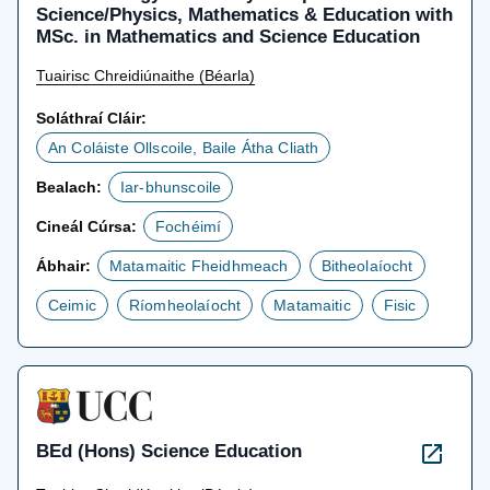
Science/Physics, Mathematics & Education with
MSc. in Mathematics and Science Education
Tuairisc Chreidiúnaithe (Béarla)
Soláthraí Cláir:
An Coláiste Ollscoile, Baile Átha Cliath
Bealach:
Iar-bhunscoile
Cineál Cúrsa:
Fochéimí
Ábhair:
Matamaitic Fheidhmeach
Bitheolaíocht
Ceimic
Ríomheolaíocht
Matamaitic
Fisic
BEd (Hons) Science Education