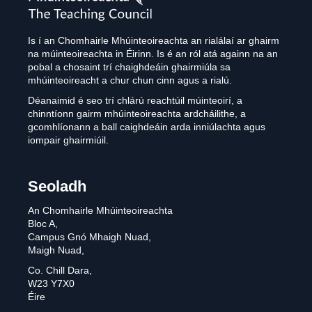
Council
Is í an Chomhairle Mhúinteoireachta an rialálaí ar ghairm
na múinteoireachta in Éirinn. Is é an ról atá againn na an
pobal a chosaint trí chaighdeáin ghairmiúla sa
mhúinteoireacht a chur chun cinn agus a rialú.
Déanaimid é seo trí chlárú reachtúil múinteoirí, a
chinntíonn gairm mhúinteoireachta ardcháilithe, a
gcomhlíonann a ball caighdeáin arda inniúlachta agus
iompair ghairmiúil.
Seoladh
An Chomhairle Mhúinteoireachta
Bloc A,
Campus Gnó Mhaigh Nuad,
Maigh Nuad,
Co. Chill Dara,
W23 Y7X0
Éire