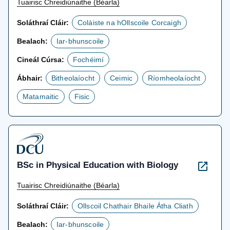
Tuairisc Chreidiúnaithe (Béarla)
Soláthraí Cláir:
Coláiste na hOllscoile Corcaigh
Bealach:
Iar-bhunscoile
Cineál Cúrsa:
Fochéimí
Ábhair:
Bitheolaíocht
Ceimic
Ríomheolaíocht
Matamaitic
Fisic
BSc in Physical Education with Biology
Tuairisc Chreidiúnaithe (Béarla)
Soláthraí Cláir:
Ollscoil Chathair Bhaile Átha Cliath
Bealach:
Iar-bhunscoile