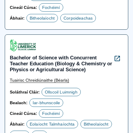
Cineál Cúrsa:
Fochéimí
Ábhair:
Bitheolaíocht
Corpoideachas
Bachelor of Science with Concurrent
Teacher Education (Biology & Chemistry or
Physics or Agricultural Science)
Tuairisc Chreidiúnaithe (Béarla)
Soláthraí Cláir:
Ollscoil Luimnigh
Bealach:
Iar-bhunscoile
Cineál Cúrsa:
Fochéimí
Ábhair:
Eolaíocht Talmhaíochta
Bitheolaíocht