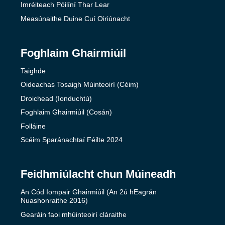
Imréiteach Póilíní Thar Lear
Measúnaithe Duine Cuí Oiriúnacht
Foghlaim Ghairmiúil
Taighde
Oideachas Tosaigh Múinteoirí (Céim)
Droichead (Ionduchtú)
Foghlaim Ghairmiúil (Cosán)
Folláine
Scéim Sparánachtaí Féilte 2024
Feidhmiúlacht chun Múineadh
An Cód Iompair Ghairmiúil (An 2ú hEagrán
Nuashonraithe 2016)
Gearáin faoi mhúinteoirí cláraithe