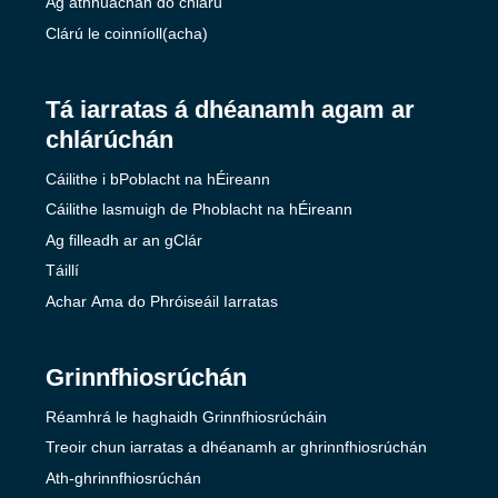
Ag athnuachan do chlárú
Clárú le coinníoll(acha)
Tá iarratas á dhéanamh agam ar
chlárúchán
Cáilithe i bPoblacht na hÉireann
Cáilithe lasmuigh de Phoblacht na hÉireann
Ag filleadh ar an gClár
Táillí
Achar Ama do Phróiseáil Iarratas
Grinnfhiosrúchán
Réamhrá le haghaidh Grinnfhiosrúcháin
Treoir chun iarratas a dhéanamh ar ghrinnfhiosrúchán
Ath-ghrinnfhiosrúchán