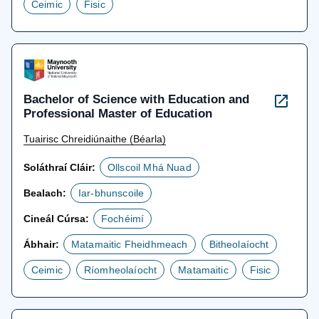
Ceimic
Fisic
Bachelor of Science with Education and
Professional Master of Education
Tuairisc Chreidiúnaithe (Béarla)
Soláthraí Cláir:
Ollscoil Mhá Nuad
Bealach:
Iar-bhunscoile
Cineál Cúrsa:
Fochéimí
Ábhair:
Matamaitic Fheidhmeach
Bitheolaíocht
Ceimic
Ríomheolaíocht
Matamaitic
Fisic