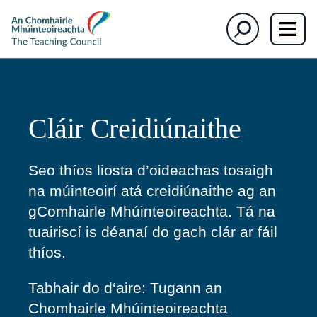
section)
The
Cuardaigh
Teaching
Council
Cláir Creidiúnaithe
Seo thíos liosta d’oideachas tosaigh
na múinteoirí atá creidiúnaithe ag an
gComhairle Mhúinteoireachta. Tá na
tuairiscí is déanaí do gach clár ar fáil
thíos.
Tabhair do d
‘aire: Tugann an
Chomhairle Mhúinteoireachta