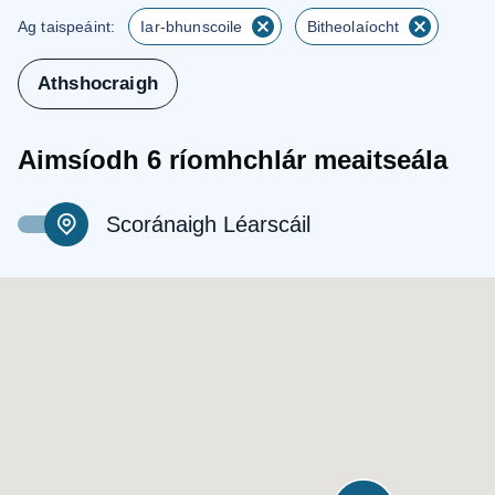
Ag taispeáint:
Iar-bhunscoile
Bitheolaíocht
Athshocraigh
Aimsíodh 6 ríomhchlár meaitseála
Scoránaigh Léarscáil