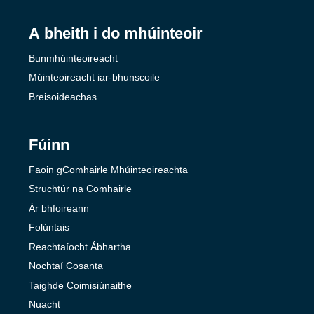
A bheith i do mhúinteoir
Bunmhúinteoireacht
Múinteoireacht iar-bhunscoile
Breisoideachas
Fúinn
Faoin gComhairle Mhúinteoireachta
Struchtúr na Comhairle
Ár bhfoireann
Folúntais
Reachtaíocht Ábhartha
Nochtaí Cosanta
Taighde Coimisiúnaithe
Nuacht