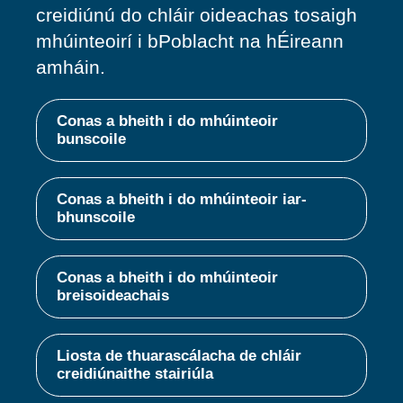
creidiúnú do chláir oideachas tosaigh
mhúinteoirí i bPoblacht na hÉireann
amháin.
Conas a bheith i do mhúinteoir
bunscoile
Conas a bheith i do mhúinteoir iar-
bhunscoile
Conas a bheith i do mhúinteoir
breisoideachais
Liosta de thuarascálacha de chláir
creidiúnaithe stairiúla