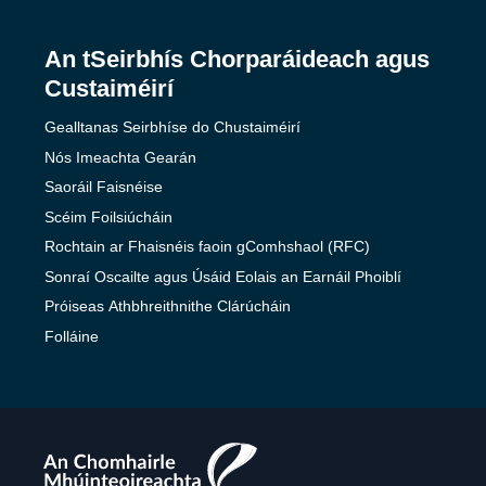
An tSeirbhís Chorparáideach agus
Custaiméirí
Gealltanas Seirbhíse do Chustaiméirí
Nós Imeachta Gearán
Saoráil Faisnéise
Scéim Foilsiúcháin
Rochtain ar Fhaisnéis faoin gComhshaol (RFC)
Sonraí Oscailte agus Úsáid Eolais an Earnáil Phoiblí
Próiseas Athbhreithnithe Clárúcháin
Folláine
The
Teaching