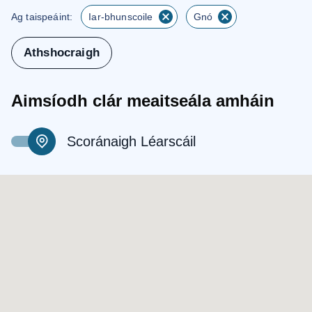
Ag taispeáint:
Iar-bhunscoile
Gnó
Athshocraigh
Aimsíodh clár meaitseála amháin
Scoránaigh Léarscáil