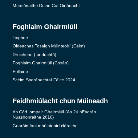
Measúnaithe Duine Cuí Oiriúnacht
Foghlaim Ghairmiúil
Taighde
Oideachas Tosaigh Múinteoirí (Céim)
Droichead (Ionduchtú)
Foghlaim Ghairmiúil (Cosán)
Folláine
Scéim Sparánachtaí Féilte 2024
Feidhmiúlacht chun Múineadh
An Cód Iompair Ghairmiúil (An 2ú hEagrán
Nuashonraithe 2016)
Gearáin faoi mhúinteoirí cláraithe