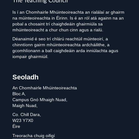
Is í an Chomhairle Mhúinteoireachta an rialálaí ar ghairm
na múinteoireachta in Éirinn. Is é an ról atá againn na an
pobal a chosaint trí chaighdeáin ghairmiúla sa
mhúinteoireacht a chur chun cinn agus a rialú.
Déanaimid é seo trí chlárú reachtúil múinteoirí, a
chinntíonn gairm mhúinteoireachta ardcháilithe, a
gcomhlíonann a ball caighdeáin arda inniúlachta agus
iompair ghairmiúil.
Seoladh
An Chomhairle Mhúinteoireachta
Bloc A,
Campus Gnó Mhaigh Nuad,
Maigh Nuad,
Co. Chill Dara,
W23 Y7X0
Éire
Treoracha chuig oifigí