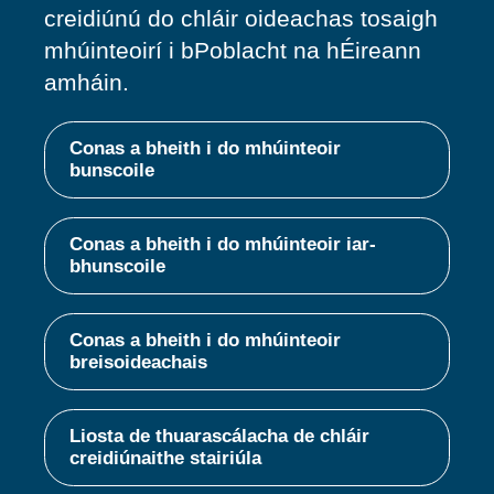
creidiúnú do chláir oideachas tosaigh
mhúinteoirí i bPoblacht na hÉireann
amháin.
Conas a bheith i do mhúinteoir
bunscoile
Conas a bheith i do mhúinteoir iar-
bhunscoile
Conas a bheith i do mhúinteoir
breisoideachais
Liosta de thuarascálacha de chláir
creidiúnaithe stairiúla