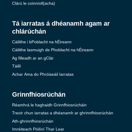
Clárú le coinníoll(acha)
Tá iarratas á dhéanamh agam ar
chlárúchán
Cáilithe i bPoblacht na hÉireann
Cáilithe lasmuigh de Phoblacht na hÉireann
Ag filleadh ar an gClár
Táillí
Achar Ama do Phróiseáil Iarratas
Grinnfhiosrúchán
Réamhrá le haghaidh Grinnfhiosrúcháin
Treoir chun iarratas a dhéanamh ar ghrinnfhiosrúchán
Ath-ghrinnfhiosrúchán
Imréiteach Póilíní Thar Lear