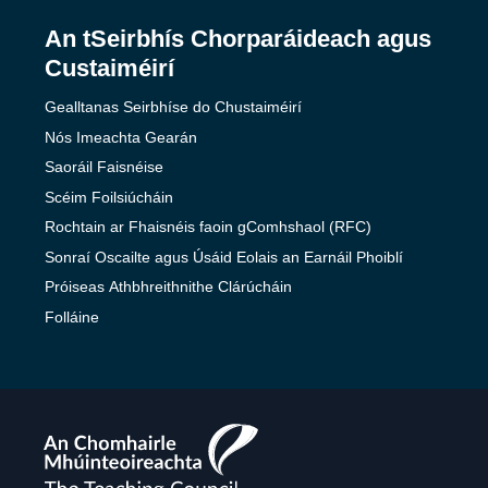
An tSeirbhís Chorparáideach agus
Custaiméirí
Gealltanas Seirbhíse do Chustaiméirí
Nós Imeachta Gearán
Saoráil Faisnéise
Scéim Foilsiúcháin
Rochtain ar Fhaisnéis faoin gComhshaol (RFC)
Sonraí Oscailte agus Úsáid Eolais an Earnáil Phoiblí
Próiseas Athbhreithnithe Clárúcháin
Folláine
The
Teaching
Council