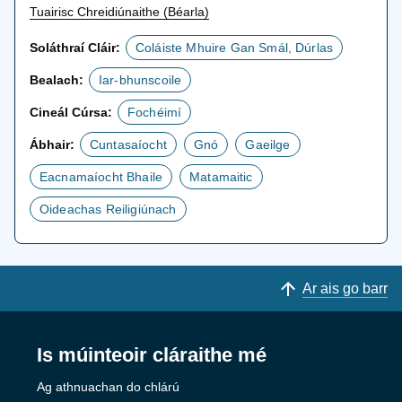
Tuairisc Chreidiúnaithe (Béarla)
Soláthraí Cláir:
Coláiste Mhuire Gan Smál, Dúrlas
Bealach:
Iar-bhunscoile
Cineál Cúrsa:
Fochéimí
Ábhair:
Cuntasaíocht
Gnó
Gaeilge
Eacnamaíocht Bhaile
Matamaitic
Oideachas Reiligiúnach
Ar ais go barr
Is múinteoir cláraithe mé
Ag athnuachan do chlárú