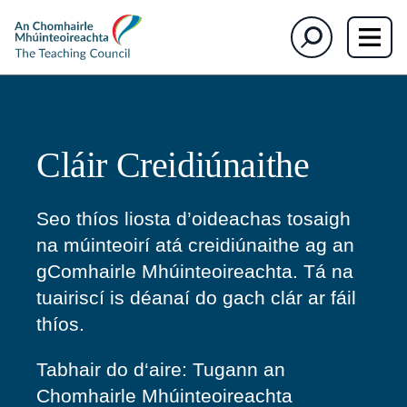
section)
The
Cuardaigh
Teaching
Council
Cláir Creidiúnaithe
Seo thíos liosta d’oideachas tosaigh
na múinteoirí atá creidiúnaithe ag an
gComhairle Mhúinteoireachta. Tá na
tuairiscí is déanaí do gach clár ar fáil
thíos.
Tabhair do d
‘aire: Tugann an
Chomhairle Mhúinteoireachta