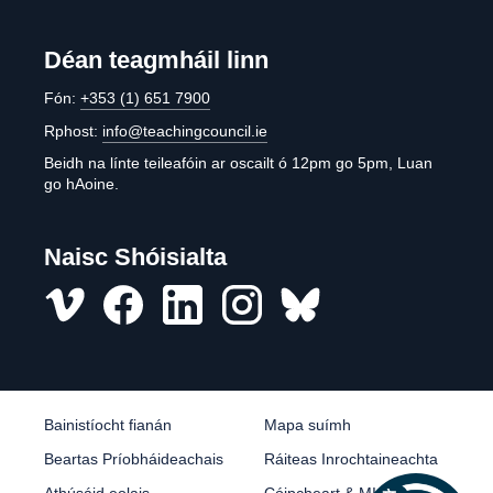
Déan teagmháil linn
Fón:
+353 (1) 651 7900
Rphost:
info@teachingcouncil.ie
Beidh na línte teileafóin ar oscailt ó 12pm go 5pm, Luan
go hAoine.
Naisc Shóisialta
Vimeo
Facebook
LinkedIn
Instagram
misc
Bainistíocht fianán
Mapa suímh
Beartas Príobháideachais
Ráiteas Inrochtaineachta