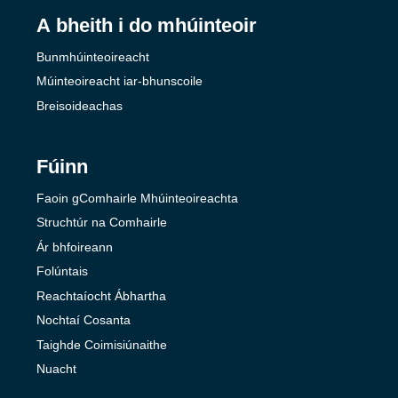
A bheith i do mhúinteoir
Bunmhúinteoireacht
Múinteoireacht iar-bhunscoile
Breisoideachas
Fúinn
Faoin gComhairle Mhúinteoireachta
Struchtúr na Comhairle
Ár bhfoireann
Folúntais
Reachtaíocht Ábhartha
Nochtaí Cosanta
Taighde Coimisiúnaithe
Nuacht