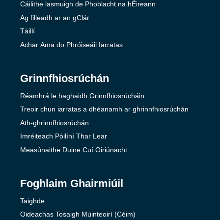
Cáilithe lasmuigh de Phoblacht na hÉireann
Ag filleadh ar an gClár
Táillí
Achar Ama do Phróiseáil Iarratas
Grinnfhiosrúchán
Réamhrá le haghaidh Grinnfhiosrúcháin
Treoir chun iarratas a dhéanamh ar ghrinnfhiosrúchán
Ath-ghrinnfhiosrúchán
Imréiteach Póilíní Thar Lear
Measúnaithe Duine Cuí Oiriúnacht
Foghlaim Ghairmiúil
Taighde
Oideachas Tosaigh Múinteoirí (Céim)