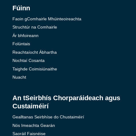
Fúinn
Faoin gComhairle Mhúinteoireachta
Struchtúr na Comhairle
Ár bhfoireann
Folúntais
Reachtaíocht Ábhartha
Nochtaí Cosanta
Taighde Coimisiúnaithe
Nuacht
An tSeirbhís Chorparáideach agus
Custaiméirí
Gealltanas Seirbhíse do Chustaiméirí
Nós Imeachta Gearán
Saoráil Faisnéise