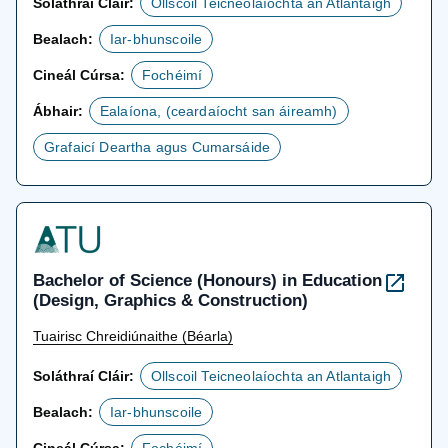
Soláthraí Cláir:
Ollscoil Teicneolaíochta an Atlantaigh
Bealach:
Iar-bhunscoile
Cineál Cúrsa:
Fochéimí
Ábhair:
Ealaíona, (ceardaíocht san áireamh)
Grafaicí Deartha agus Cumarsáide
Bachelor of Science (Honours) in Education
(Design, Graphics & Construction)
Tuairisc Chreidiúnaithe (Béarla)
Soláthraí Cláir:
Ollscoil Teicneolaíochta an Atlantaigh
Bealach:
Iar-bhunscoile