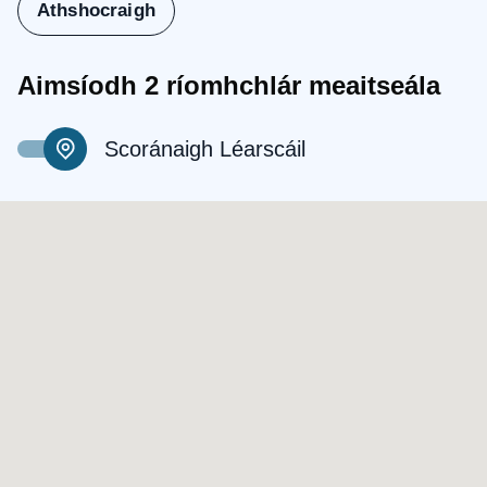
Athshocraigh
Aimsíodh 2 ríomhchlár meaitseála
Scoránaigh Léarscáil