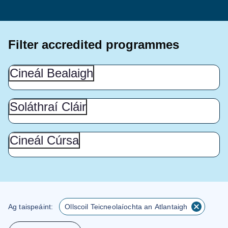
Filter accredited programmes
Cineál
Cineál Bealaigh
Bealaigh
(Show
this
Soláthraí
Soláthraí Cláir
Cláir
section)
(Show
this
Cineál
Cineál Cúrsa
Cúrsa
section)
(Show
this
section)
Ag taispeáint:
Ollscoil Teicneolaíochta an Atlantaigh