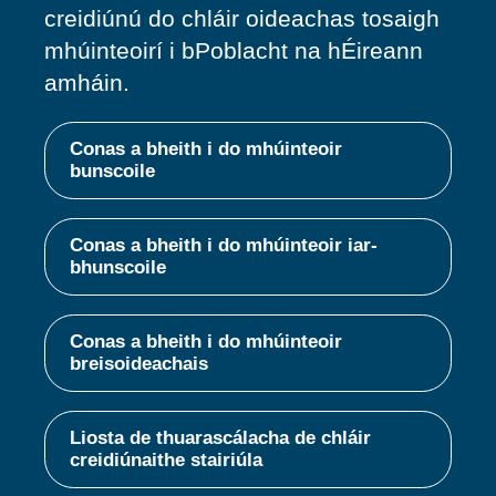
creidiúnú do chláir oideachas tosaigh
mhúinteoirí i bPoblacht na hÉireann
amháin.
Conas a bheith i do mhúinteoir
bunscoile
Conas a bheith i do mhúinteoir iar-
bhunscoile
Conas a bheith i do mhúinteoir
breisoideachais
Liosta de thuarascálacha de chláir
creidiúnaithe stairiúla