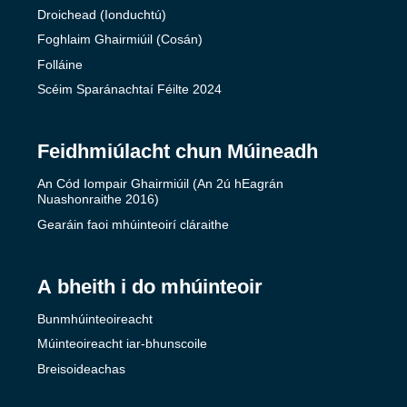
Droichead (Ionduchtú)
Foghlaim Ghairmiúil (Cosán)
Folláine
Scéim Sparánachtaí Féilte 2024
Feidhmiúlacht chun Múineadh
An Cód Iompair Ghairmiúil (An 2ú hEagrán
Nuashonraithe 2016)
Gearáin faoi mhúinteoirí cláraithe
A bheith i do mhúinteoir
Bunmhúinteoireacht
Múinteoireacht iar-bhunscoile
Breisoideachas