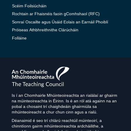
Scéim Foilsiúcháin
Rochtain ar Fhaisnéis faoin gComhshaol (RFC)
Sonraí Oscailte agus Úsáid Eolais an Earnáil Phoiblí
Próiseas Athbhreithnithe Clárúcháin
Folláine
The
Teaching
Council
Is í an Chomhairle Mhúinteoireachta an rialálaí ar ghairm
na múinteoireachta in Éirinn. Is é an ról atá againn na an
pobal a chosaint trí chaighdeáin ghairmiúla sa
mhúinteoireacht a chur chun cinn agus a rialú.
Déanaimid é seo trí chlárú reachtúil múinteoirí, a
chinntíonn gairm mhúinteoireachta ardcháilithe, a