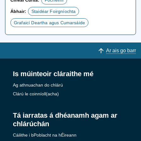
Cineál Cúrsa:
Fochéimí
Ábhair:
Staidéar Foirgníochta
Grafaicí Deartha agus Cumarsáide
Ar ais go barr
Is múinteoir cláraithe mé
Ag athnuachan do chlárú
Clárú le coinníoll(acha)
Tá iarratas á dhéanamh agam ar
chlárúchán
Cáilithe i bPoblacht na hÉireann