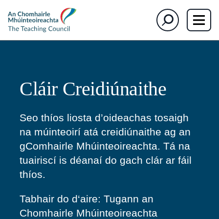
section)
section)
The
Cuardaigh
Teaching
Council
Cláir Creidiúnaithe
Seo thíos liosta d’oideachas tosaigh
na múinteoirí atá creidiúnaithe ag an
gComhairle Mhúinteoireachta. Tá na
tuairiscí is déanaí do gach clár ar fáil
thíos.
Tabhair do d
‘aire: Tugann an
Chomhairle Mhúinteoireachta