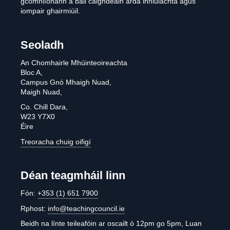
gcomhlíonann a ball caighdeáin arda inniúlachta agus
iompair ghairmiúil.
Seoladh
An Chomhairle Mhúinteoireachta
Bloc A,
Campus Gnó Mhaigh Nuad,
Maigh Nuad,
Co. Chill Dara,
W23 Y7X0
Éire
Treoracha chuig oifigí
Déan teagmháil linn
Fón:
+353 (1) 651 7900
Rphost:
info@teachingcouncil.ie
Beidh na línte teileafóin ar oscailt ó 12pm go 5pm, Luan