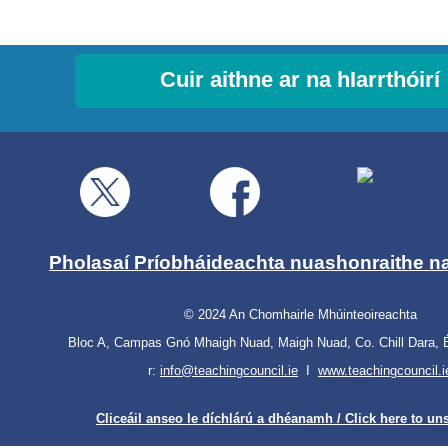
Cuir aithne ar na hIarrthóirí
Pholasaí Príobháideachta nuashonraithe n
© 2024 An Chomhairle Mhúinteoireachta
Bloc A, Campas Gnó Mhaigh Nuad, Maigh Nuad, Co. Chill Dara,
r:
info@teachingcouncil.ie
I
www.teachingcouncil.i
Cliceáil anseo le díchlárú a dhéanamh
/
Click here to un